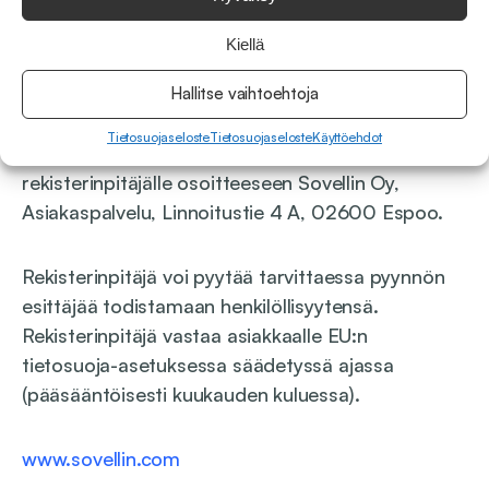
häntä koskevien henkilötietojen poistamiseen
rekisteristä (”oikeus tulla unohdetuksi”). Niin ikään
Kiellä
rekisteröidyillä on muut EU:n yleisen tietosuoja-
asetuksen mukaiset oikeudet kuten
Hallitse vaihtoehtoja
henkilötietojen käsittelyn rajoittaminen tietyissä
Tietosuojaseloste
Tietosuojaseloste
Käyttöehdot
tilanteissa. Pyynnöt tulee lähettää kirjallisesti
rekisterinpitäjälle osoitteeseen Sovellin Oy,
Asiakaspalvelu, Linnoitustie 4 A, 02600 Espoo.
Rekisterinpitäjä voi pyytää tarvittaessa pyynnön
esittäjää todistamaan henkilöllisyytensä.
Rekisterinpitäjä vastaa asiakkaalle EU:n
tietosuoja-asetuksessa säädetyssä ajassa
(pääsääntöisesti kuukauden kuluessa).
www.sovellin.com