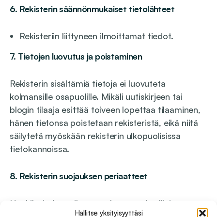
6. Rekisterin säännönmukaiset tietolähteet
Rekisteriin liittyneen ilmoittamat tiedot.
7. Tietojen luovutus ja poistaminen
Rekisterin sisältämiä tietoja ei luovuteta
kolmansille osapuolille. Mikäli uutiskirjeen tai
blogin tilaaja esittää toiveen lopettaa tilaaminen,
hänen tietonsa poistetaan rekisteristä, eikä niitä
säilytetä myöskään rekisterin ulkopuolisissa
tietokannoissa.
8. Rekisterin suojauksen periaatteet
Henkilötiedot säilytetään luottamuksellisina.
Hallitse yksityisyyttäsi
Rekisterinpitäjän ja sen mahdollisten