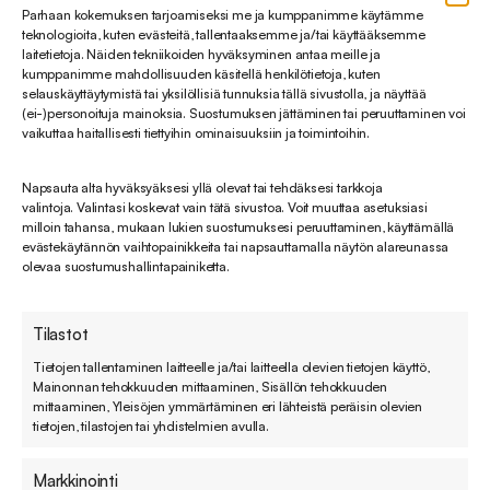
Parhaan kokemuksen tarjoamiseksi me ja kumppanimme käytämme
tietotekniikkakumppanien tietoverkko ja laitteisto,
teknologioita, kuten evästeitä, tallentaaksemme ja/tai käyttääksemme
jolla rekisteri sijaitsee, on suojattu palomuurilla ja
laitetietoja. Näiden tekniikoiden hyväksyminen antaa meille ja
kumppanimme mahdollisuuden käsitellä henkilötietoja, kuten
muilla tarvittavilla teknisillä
selauskäyttäytymistä tai yksilöllisiä tunnuksia tällä sivustolla, ja näyttää
toimenpiteillä. Viestintäverkkojen suojauksessa
(ei-)personoituja mainoksia. Suostumuksen jättäminen tai peruuttaminen voi
vaikuttaa haitallisesti tiettyihin ominaisuuksiin ja toimintoihin.
noudatetaan tietoyhteiskuntakaarta ja
Viestintäviraston määräyksiä.
Napsauta alta hyväksyäksesi yllä olevat tai tehdäksesi tarkkoja
valintoja. Valintasi koskevat vain tätä sivustoa. Voit muuttaa asetuksiasi
milloin tahansa, mukaan lukien suostumuksesi peruuttaminen, käyttämällä
Kaikilla rekisteriä käsittelevillä henkilöillä on
evästekäytännön vaihtopainikkeita tai napsauttamalla näytön alareunassa
rekisterinpitäjän myöntämä henkilökohtainen
olevaa suostumushallintapainiketta.
käyttöoikeus. Henkilökohtaisen käyttäjätunnuksen
ja salasanan perusteella pystytään todentamaan
Tilastot
kaikki sisäänkirjautumiset.
Tietojen tallentaminen laitteelle ja/tai laitteella olevien tietojen käyttö,
Mainonnan tehokkuuden mittaaminen, Sisällön tehokkuuden
mittaaminen, Yleisöjen ymmärtäminen eri lähteistä peräisin olevien
9. Tarkastus-, kielto- ja korjausoikeus
tietojen, tilastojen tai yhdistelmien avulla.
Rekisteröidyllä on oikeus tarkastaa häntä
Markkinointi