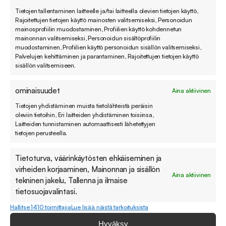
koskevat tiedot ja vaatia virheellisen tiedon
Tietojen tallentaminen laitteelle ja/tai laitteella olevien tietojen käyttö,
Rajoitettujen tietojen käyttö mainosten valitsemiseksi, Personoidun
korjaamista rekisterissä. Rekisteröidyllä on myös
mainosprofiilin muodostaminen, Profiilien käyttö kohdennetun
oikeus kieltää Sovellin Oy:tä käsittelemästä häntä
mainonnan valitsemiseksi, Personoidun sisältöprofiilin
muodostaminen, Profiilien käyttö personoidun sisällön valitsemiseksi,
koskevia tietoja suoramainontaa, etämyyntiä ja
Palvelujen kehittäminen ja parantaminen, Rajoitettujen tietojen käyttö
muuta suoramarkkinointia sekä markkina- ja
sisällön valitsemiseen.
mielipidetutkimusta varten.
ominaisuudet
Aina aktiivinen
Tarkastus- ja oikaisupyynnöt sekä ilmoitus kielto-
Tietojen yhdistäminen muista tietolähteistä peräisin
oleviin tietoihin, Eri laitteiden yhdistäminen toisiinsa,
oikeuden käyttämisestä tulee lähettää kirjallisesti
Laitteiden tunnistaminen automaattisesti lähetettyjen
ja allekirjoitettuna osoitteeseen Sovellin Oy,
tietojen perusteella.
Asiakaspalvelu, Linnoitustie 4 A, 02600 Espoo.
Tietoturva, väärinkäytösten ehkäiseminen ja
virheiden korjaaminen, Mainonnan ja sisällön
10. Muut henkilötietojen käsittelyyn liittyvät
Aina aktiivinen
tekninen jakelu, Tallenna ja ilmaise
oikeudet
tietosuojavalintasi.
Hallitse 1410 toimittajia
Lue lisää näistä tarkoituksista
Rekisterissä olevalla henkilöllä on oikeus pyytää
Hyväksy