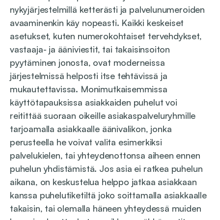
nykyjärjestelmillä ketterästi ja palvelunumeroiden
avaaminenkin käy nopeasti. Kaikki keskeiset
asetukset, kuten numerokohtaiset tervehdykset,
vastaaja- ja ääniviestit, tai takaisinsoiton
pyytäminen jonosta, ovat moderneissa
järjestelmissä helposti itse tehtävissä ja
mukautettavissa. Monimutkaisemmissa
käyttötapauksissa asiakkaiden puhelut voi
reitittää suoraan oikeille asiakaspalveluryhmille
tarjoamalla asiakkaalle äänivalikon, jonka
perusteella he voivat valita esimerkiksi
palvelukielen, tai yhteydenottonsa aiheen ennen
puhelun yhdistämistä. Jos asia ei ratkea puhelun
aikana, on keskustelua helppo jatkaa asiakkaan
kanssa puhelutiketiltä joko soittamalla asiakkaalle
takaisin, tai olemalla häneen yhteydessä muiden