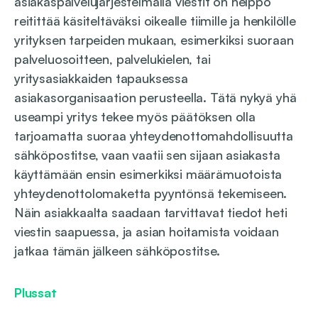
asiakaspalvelujärjestelmällä viestit on helppo
reitittää käsiteltäväksi oikealle tiimille ja henkilölle
yrityksen tarpeiden mukaan, esimerkiksi suoraan
palveluosoitteen, palvelukielen, tai
yritysasiakkaiden tapauksessa
asiakasorganisaation perusteella. Tätä nykyä yhä
useampi yritys tekee myös päätöksen olla
tarjoamatta suoraa yhteydenottomahdollisuutta
sähköpostitse, vaan vaatii sen sijaan asiakasta
käyttämään ensin esimerkiksi määrämuotoista
yhteydenottolomaketta pyyntönsä tekemiseen.
Näin asiakkaalta saadaan tarvittavat tiedot heti
viestin saapuessa, ja asian hoitamista voidaan
jatkaa tämän jälkeen sähköpostitse.
Plussat