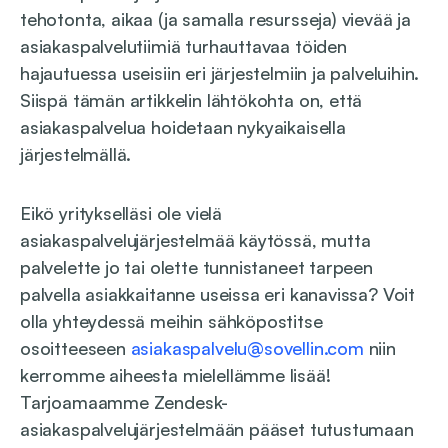
tehotonta, aikaa (ja samalla resursseja) vievää ja
asiakaspalvelutiimiä turhauttavaa töiden
hajautuessa useisiin eri järjestelmiin ja palveluihin.
Siispä tämän artikkelin lähtökohta on, että
asiakaspalvelua hoidetaan nykyaikaisella
järjestelmällä.
Eikö yritykselläsi ole vielä
asiakaspalvelujärjestelmää käytössä, mutta
palvelette jo tai olette tunnistaneet tarpeen
palvella asiakkaitanne useissa eri kanavissa? Voit
olla yhteydessä meihin sähköpostitse
osoitteeseen
asiakaspalvelu@sovellin.com
niin
kerromme aiheesta mielellämme lisää!
Tarjoamaamme Zendesk-
asiakaspalvelujärjestelmään pääset tutustumaan