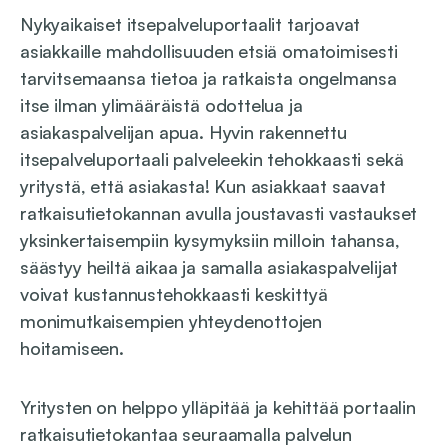
Nykyaikaiset itsepalveluportaalit tarjoavat
asiakkaille mahdollisuuden etsiä omatoimisesti
tarvitsemaansa tietoa ja ratkaista ongelmansa
itse ilman ylimääräistä odottelua ja
asiakaspalvelijan apua. Hyvin rakennettu
itsepalveluportaali palveleekin tehokkaasti sekä
yritystä, että asiakasta! Kun asiakkaat saavat
ratkaisutietokannan avulla joustavasti vastaukset
yksinkertaisempiin kysymyksiin milloin tahansa,
säästyy heiltä aikaa ja samalla asiakaspalvelijat
voivat kustannustehokkaasti keskittyä
monimutkaisempien yhteydenottojen
hoitamiseen.
Yritysten on helppo ylläpitää ja kehittää portaalin
ratkaisutietokantaa seuraamalla palvelun