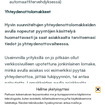
automaattitervehdyksessä)
Yhteydenottolomakkeet
Hyvin suunniteltujen yhteydenottolomakkeiden
avulla nopeutat pyyntöjen käsittelyä
huomattavasti ja saat asiakkaalta tarvitsemasi
tiedot jo yhteydenottovaiheessa
.
Useimmilla yrityksillä on jo pitkään ollut
verkkosivuilleen upotettuna jonkinlainen lomake,
minkä avulla asiakas voi esimerkiksi pyytää
yhteydenottoa, jättää tukipyynnön, tai antaa
palautetta. Lomakkeiden avulla asiakkaalta
voidaan pyytää määrämuotoisesti kaikki oleelliset
Hallitse yksityisyyttäsi
Parhaan kokemuksen tarjoamiseksi me ja kumppanimme käytämme
tiedot jo pyyntöä tehtäessä, mikä nopeuttaa
teknologioita, kuten evästeitä, tallentaaksemme ja/tai käyttääksemme
huomattavasti yhteydenottojen käsittelyä.
laitetietoja. Näiden tekniikoiden hyväksyminen antaa meille ja