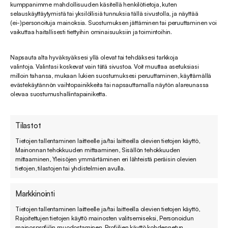
kumppanimme mahdollisuuden käsitellä henkilötietoja, kuten
Yhteydenottolomakkeiden kasvavasta suosiosta
selauskäyttäytymistä tai yksilöllisiä tunnuksia tällä sivustolla, ja näyttää
palvelukanavana kertoo se, että yhä useammat
(ei-)personoituja mainoksia. Suostumuksen jättäminen tai peruuttaminen voi
vaikuttaa haitallisesti tiettyihin ominaisuuksiin ja toimintoihin.
yritykset ovat päättäneet olla tarjoamatta
asiakkailleen suoraa sähköpostiosoitetta
Napsauta alta hyväksyäksesi yllä olevat tai tehdäksesi tarkkoja
yhteydenottoja varten, vaan ohjaavat asiakkaat
valintoja. Valintasi koskevat vain tätä sivustoa. Voit muuttaa asetuksiasi
olemaan yhteydessä lomakkeen kautta sen sijaan.
milloin tahansa, mukaan lukien suostumuksesi peruuttaminen, käyttämällä
evästekäytännön vaihtopainikkeita tai napsauttamalla näytön alareunassa
olevaa suostumushallintapainiketta.
Nykyaikaisten asiakaspalvelujärjestelmien avulla
lomakkeiden rakentaminen ja muokkaaminen on
Tilastot
aiempaa nopeampaa ja helposti oman
Tietojen tallentaminen laitteelle ja/tai laitteella olevien tietojen käyttö,
asiakaspalvelutiimin tehtävissä. Lomakkeelle
Mainonnan tehokkuuden mittaaminen, Sisällön tehokkuuden
täytettyjen tietojen perusteella on rakennettavissa
mittaaminen, Yleisöjen ymmärtäminen eri lähteistä peräisin olevien
tietojen, tilastojen tai yhdistelmien avulla.
asiakaspalvelun työskentelyä tehostavat
työnkulut, kuten vaikkapa pyynnön ohjaaminen
Markkinointi
suoraan oikealle tiimille tai tietylle
Tietojen tallentaminen laitteelle ja/tai laitteella olevien tietojen käyttö,
asiakaspalvelijalle. Yhteydenoton aiheen tai muun
Rajoitettujen tietojen käyttö mainosten valitsemiseksi, Personoidun
mainosprofiilin muodostaminen, Profiilien käyttö kohdennetun