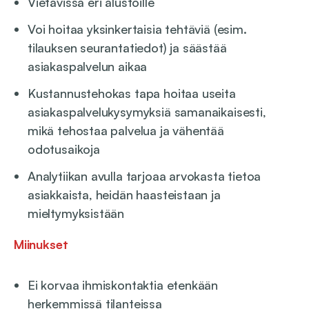
Vietävissä eri alustoille
Voi hoitaa yksinkertaisia tehtäviä (esim.
tilauksen seurantatiedot) ja säästää
asiakaspalvelun aikaa
Kustannustehokas tapa hoitaa useita
asiakaspalvelukysymyksiä samanaikaisesti,
mikä tehostaa palvelua ja vähentää
odotusaikoja
Analytiikan avulla tarjoaa arvokasta tietoa
asiakkaista, heidän haasteistaan ja
mieltymyksistään
Miinukset
Ei korvaa ihmiskontaktia etenkään
herkemmissä tilanteissa