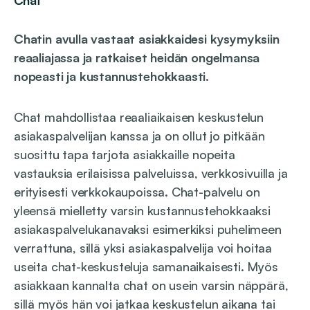
Chat
Chatin avulla vastaat asiakkaidesi kysymyksiin
reaaliajassa ja ratkaiset heidän ongelmansa
nopeasti ja kustannustehokkaasti
.
Chat mahdollistaa reaaliaikaisen keskustelun
asiakaspalvelijan kanssa ja on ollut jo pitkään
suosittu tapa tarjota asiakkaille nopeita
vastauksia erilaisissa palveluissa, verkkosivuilla ja
erityisesti verkkokaupoissa. Chat-palvelu on
yleensä mielletty varsin kustannustehokkaaksi
asiakaspalvelukanavaksi esimerkiksi puhelimeen
verrattuna, sillä yksi asiakaspalvelija voi hoitaa
useita chat-keskusteluja samanaikaisesti. Myös
asiakkaan kannalta chat on usein varsin näppärä,
sillä myös hän voi jatkaa keskustelun aikana tai