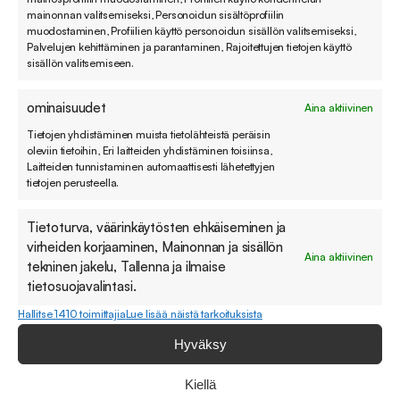
annetun tiedon perusteella voidaan lähettää
mainonnan valitsemiseksi, Personoidun sisältöprofiilin
asiakkaalle erilainen automaattiviesti pyynnön
muodostaminen, Profiilien käyttö personoidun sisällön valitsemiseksi,
Palvelujen kehittäminen ja parantaminen, Rajoitettujen tietojen käyttö
vastaanottamisesta, jossa toimitetaan asiakkaalle
sisällön valitsemiseen.
olennaisia tietoja asian käsittelyä koskien.
Pyynnölle voidaan myös asettaa suoraan
ominaisuudet
Aina aktiivinen
esimerkiksi korkeampi prioriteetti sen aiheen
Tietojen yhdistäminen muista tietolähteistä peräisin
perusteella, jotta yhteydenotto otetaan
oleviin tietoihin, Eri laitteiden yhdistäminen toisiinsa,
Laitteiden tunnistaminen automaattisesti lähetettyjen
nopeammin käsittelyyn.
tietojen perusteella.
Plussat
Tietoturva, väärinkäytösten ehkäiseminen ja
virheiden korjaaminen, Mainonnan ja sisällön
Aina aktiivinen
tekninen jakelu, Tallenna ja ilmaise
Olennaiset tiedot pyydettävissä jo pyynnön
tietosuojavalintasi.
teon yhteydessä
Hallitse 1410 toimittajia
Lue lisää näistä tarkoituksista
Tehostaa huomattavasti työskentelyä
Hyväksy
modernissa asiakaspalvelujärjestelmässä
Kiellä
Nykyaikaisilla järjestelmillä ei vaadi IT-osaajaa,