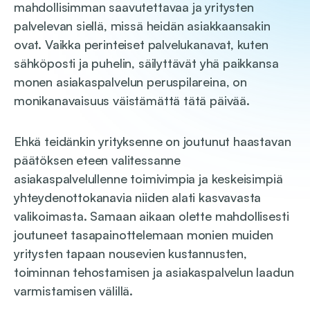
mahdollisimman saavutettavaa ja yritysten
palvelevan siellä, missä heidän asiakkaansakin
ovat. Vaikka perinteiset palvelukanavat, kuten
sähköposti ja puhelin, säilyttävät yhä paikkansa
monen asiakaspalvelun peruspilareina, on
monikanavaisuus väistämättä tätä päivää.
Ehkä teidänkin yrityksenne on joutunut haastavan
päätöksen eteen valitessanne
asiakaspalvelullenne toimivimpia ja keskeisimpiä
yhteydenottokanavia niiden alati kasvavasta
valikoimasta. Samaan aikaan olette mahdollisesti
joutuneet tasapainottelemaan monien muiden
yritysten tapaan nousevien kustannusten,
toiminnan tehostamisen ja asiakaspalvelun laadun
varmistamisen välillä.