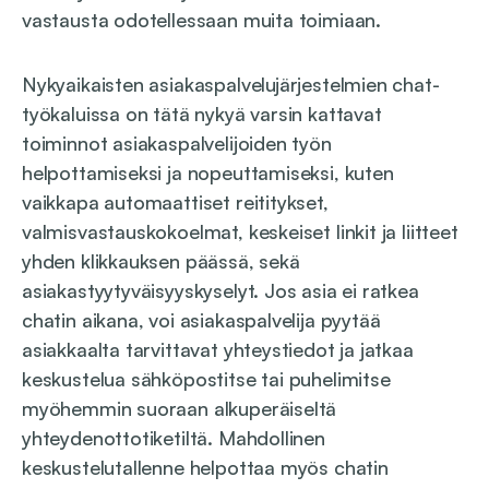
vastausta odotellessaan muita toimiaan.
Nykyaikaisten asiakaspalvelujärjestelmien chat-
työkaluissa on tätä nykyä varsin kattavat
toiminnot asiakaspalvelijoiden työn
helpottamiseksi ja nopeuttamiseksi, kuten
vaikkapa automaattiset reititykset,
valmisvastauskokoelmat, keskeiset linkit ja liitteet
yhden klikkauksen päässä, sekä
asiakastyytyväisyyskyselyt. Jos asia ei ratkea
chatin aikana, voi asiakaspalvelija pyytää
asiakkaalta tarvittavat yhteystiedot ja jatkaa
keskustelua sähköpostitse tai puhelimitse
myöhemmin suoraan alkuperäiseltä
yhteydenottotiketiltä. Mahdollinen
keskustelutallenne helpottaa myös chatin