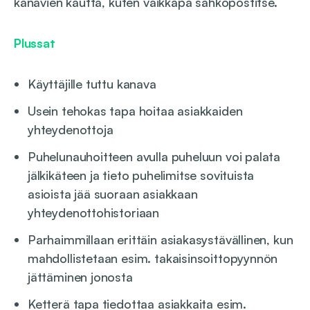
kanavien kautta, kuten vaikkapa sähköpostitse.
Plussat
Käyttäjille tuttu kanava
Usein tehokas tapa hoitaa asiakkaiden
yhteydenottoja
Puhelunauhoitteen avulla puheluun voi palata
jälkikäteen ja tieto puhelimitse sovituista
asioista jää suoraan asiakkaan
yhteydenottohistoriaan
Parhaimmillaan erittäin asiakasystävällinen, kun
mahdollistetaan esim. takaisinsoittopyynnön
jättäminen jonosta
Ketterä tapa tiedottaa asiakkaita esim.