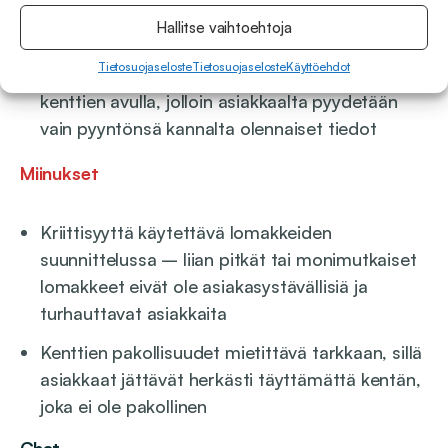
vaan on helposti itse rakennettavissa,
Hallitse vaihtoehtoja
muokattavissa ja tehtävissä
Tietosuojaseloste
Tietosuojaseloste
Käyttöehdot
asiakasystävällisiksi muun muassa dynaamisten
kenttien avulla, jolloin asiakkaalta pyydetään
vain pyyntönsä kannalta olennaiset tiedot
Miinukset
Kriittisyyttä käytettävä lomakkeiden
suunnittelussa – liian pitkät tai monimutkaiset
lomakkeet eivät ole asiakasystävällisiä ja
turhauttavat asiakkaita
Kenttien pakollisuudet mietittävä tarkkaan, sillä
asiakkaat jättävät herkästi täyttämättä kentän,
joka ei ole pakollinen