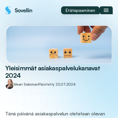
Siirry
sisältöön
Etätapaaminen
Yleisimmät asiakaspalvelukanavat
2024
Meeri Saksman
Päivitetty
23.07.2024
Tänä päivänä asiakaspalvelun oletetaan olevan