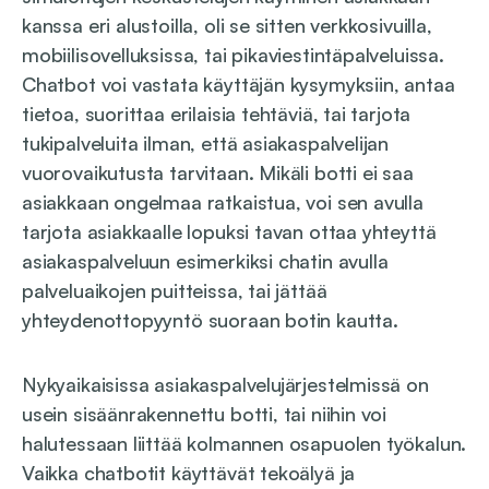
kanssa eri alustoilla, oli se sitten verkkosivuilla,
mobiilisovelluksissa, tai pikaviestintäpalveluissa.
Chatbot voi vastata käyttäjän kysymyksiin, antaa
tietoa, suorittaa erilaisia tehtäviä, tai tarjota
tukipalveluita ilman, että asiakaspalvelijan
vuorovaikutusta tarvitaan. Mikäli botti ei saa
asiakkaan ongelmaa ratkaistua, voi sen avulla
tarjota asiakkaalle lopuksi tavan ottaa yhteyttä
asiakaspalveluun esimerkiksi chatin avulla
palveluaikojen puitteissa, tai jättää
yhteydenottopyyntö suoraan botin kautta.
Nykyaikaisissa asiakaspalvelujärjestelmissä on
usein sisäänrakennettu botti, tai niihin voi
halutessaan liittää kolmannen osapuolen työkalun.
Vaikka chatbotit käyttävät tekoälyä ja