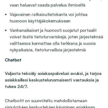
vaan haluavat saada palvelua ihmiseltä
Vajavainen ratkaisutietokanta voi johtaa
huonoon käyttäjäkokemukseen
Vanhanaikaiset ja huonosti suojatut portaalit
voivat lisätä tietoturvariskejä, joten järjestelmää
valittaessa kannattaa olla tarkkana ja suosia
nykyaikaisia, tietoturvallisia järjestelmiä
Chatbot
Valjasta tekoäly asiakaspalvelusi avuksi, ja tarjoa
asiakkaillesi keskustelunomaisesti vastauksia ja
tukea 24/7.
Chatbotit on suunniteltu mahdollistamaan
simuloitujen keskustelujen käyminen asiakkaan