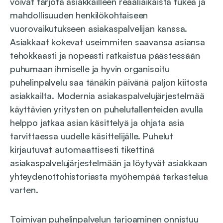
voivat tarjota asiakkailleen reaaliaikaista tukea ja
mahdollisuuden henkilökohtaiseen
vuorovaikutukseen asiakaspalvelijan kanssa.
Asiakkaat kokevat useimmiten saavansa asiansa
tehokkaasti ja nopeasti ratkaistua päästessään
puhumaan ihmiselle ja hyvin organisoitu
puhelinpalvelu saa tänäkin päivänä paljon kiitosta
asiakkailta. Modernia asiakaspalvelujärjestelmää
käyttävien yritysten on puhelutallenteiden avulla
helppo jatkaa asian käsittelyä ja ohjata asia
tarvittaessa uudelle käsittelijälle. Puhelut
kirjautuvat automaattisesti tikettinä
asiakaspalvelujärjestelmään ja löytyvät asiakkaan
yhteydenottohistoriasta myöhempää tarkastelua
varten.
Toimivan puhelinpalvelun tarjoaminen onnistuu