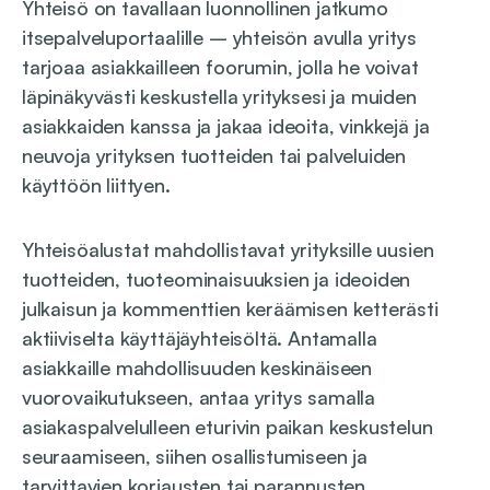
Yhteisö on tavallaan luonnollinen jatkumo
itsepalveluportaalille – yhteisön avulla yritys
tarjoaa asiakkailleen foorumin, jolla he voivat
läpinäkyvästi keskustella yrityksesi ja muiden
asiakkaiden kanssa ja jakaa ideoita, vinkkejä ja
neuvoja yrityksen tuotteiden tai palveluiden
käyttöön liittyen.
Yhteisöalustat mahdollistavat yrityksille uusien
tuotteiden, tuoteominaisuuksien ja ideoiden
julkaisun ja kommenttien keräämisen ketterästi
aktiiviselta käyttäjäyhteisöltä. Antamalla
asiakkaille mahdollisuuden keskinäiseen
vuorovaikutukseen, antaa yritys samalla
asiakaspalvelulleen eturivin paikan keskustelun
seuraamiseen, siihen osallistumiseen ja
tarvittavien korjausten tai parannusten