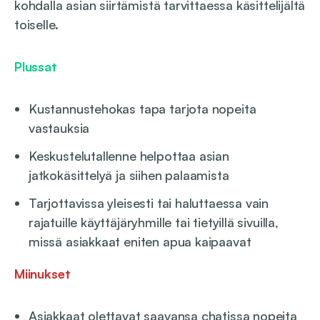
kohdalla asian siirtämistä tarvittaessa käsittelijältä
toiselle.
Plussat
Kustannustehokas tapa tarjota nopeita
vastauksia
Keskustelutallenne helpottaa asian
jatkokäsittelyä ja siihen palaamista
Tarjottavissa yleisesti tai haluttaessa vain
rajatuille käyttäjäryhmille tai tietyillä sivuilla,
missä asiakkaat eniten apua kaipaavat
Miinukset
Asiakkaat olettavat saavansa chatissa nopeita