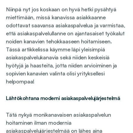
Niinpä nyt jos koskaan on hyvä hetki pysähtyä
miettimään, missä kanavissa asiakkaanne
odottavat saavansa asiakaspalvelua ja varmistaa,
että asiakaspalvelullanne on ajantasaiset työkalut
noiden kanavien tehokkaaseen hoitamiseen.
Tässä artikkelissa käymme läpi yleisimpiä
asiakaspalvelukanavia sekä niiden keskeisiä
hyötyjä ja haasteita, jotta niiden arvioiminen ja
sopivien kanavien valinta olisi yrityksellesi
helpompaa!
Lähtökohtana moderni asiakaspalvelujärjestelmä
Tätä nykyä monikanavaisen asiakaspalvelun
hoitaminen ilman modernia
asiakaspalvelujärjestelmää on lähes aina