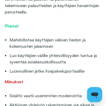
tekemiseen palautteiden ja käyttäjien havaintojen
perusteella.
Plussat
Mahdollistaa käyttäjien välisen tiedon ja
kokemusten jakamisen
Luo käyttäjien välille yhteisöllisyyden tuntua ja
syventää asiakasuskollisuutta
Luonnollinen jatke itsepalveluportaalille
Miinukset
Sisältö vaatii useimmiten moderointia
Aktiivisen yhteisön rakentaminen vie aikaa ja