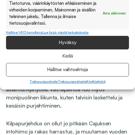
Tietoturva, väärinkäytösten ehkäiseminen ja
virheiden korjaaminen, Mainonnan ja sisällön
Aina aktiivinen
tekninen jakelu, Tallenna ja ilmaise
tietosuojavalintasi.
Hallitse 1410 toimittajia
Lue lisää näistä tarkoituksista
Vapaa-ajalla
Hyväksy
Vapaa‑ajallaan Cajus viettää aikaa ystävien kanssa
Kiellä
tai Turun saaristossa mökillä. Mökillä tekemistä
Hallitse vaihtoehtoja
riittääkin, sillä kyseessä on lähes 80‑vuotias
rakennus, joka tarjoaa sopivasti vastapainoa
Tietosuojaseloste
Tietosuojaseloste
Käyttöehdot
asiantuntijatyölle. Vastapainoa tuo myös
monipuolinen liikunta, kuten talvisin laskettelu ja
kesäisin purjehtiminen.
Kilpapurjehdus on ollut jo pitkään Cajuksen
intohimo ja rakas harrastus, ja muutaman vuoden