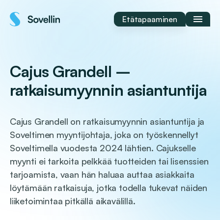
Siirry
sisältöön
Etätapaaminen
Cajus Grandell –
ratkaisumyynnin asiantuntija
Cajus Grandell on ratkaisumyynnin asiantuntija ja
Soveltimen myyntijohtaja, joka on työskennellyt
Soveltimella vuodesta 2024 lähtien. Cajukselle
myynti ei tarkoita pelkkää tuotteiden tai lisenssien
tarjoamista, vaan hän haluaa auttaa asiakkaita
löytämään ratkaisuja, jotka todella tukevat näiden
liiketoimintaa pitkällä aikavälillä.