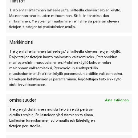
Tilastot
Tietojen tallentaminen laitteelle ja/tai laitteella olevien tietojen käyttö,
Mainonnan tehokkuuden mittaaminen, Sisällön tehokkuuden
mittaaminen, Yleisöjen ymmärtäminen eri lähteistä peräisin olevien
tietojen, tilastojen tai yhdistelmien avulla.
Markkinointi
Tietojen tallentaminen laitteelle ja/tai laitteella olevien tietojen käyttö,
Rajoitettujen tietojen käyttö mainosten valitsemiseksi, Personoidun
mainosprofiilin muodostaminen, Profiilien käyttö kohdennetun
mainonnan valitsemiseksi, Personoidun sisältöprofiilin
muodostaminen, Profiilien käyttö personoidun sisällön valitsemiseksi,
Palvelujen kehittäminen ja parantaminen, Rajoitettujen tietojen käyttö
sisällön valitsemiseen.
ominaisuudet
Aina aktiivinen
Tietojen yhdistäminen muista tietolähteistä peräisin
oleviin tietoihin, Eri laitteiden yhdistäminen toisiinsa,
Laitteiden tunnistaminen automaattisesti lähetettyjen
tietojen perusteella.