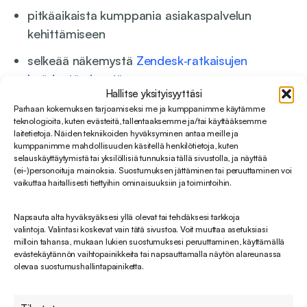
pitkäaikaista kumppania asiakaspalvelun
kehittämiseen
selkeää näkemystä
Zendesk‑ratkaisujen
hyödyntämisestä
Hallitse yksityisyyttäsi
ratkaisuja, jotka skaalautuvat liiketoiminnan
Parhaan kokemuksen tarjoamiseksi me ja kumppanimme käytämme
teknologioita, kuten evästeitä, tallentaaksemme ja/tai käyttääksemme
mukana
laitetietoja. Näiden tekniikoiden hyväksyminen antaa meille ja
kumppanimme mahdollisuuden käsitellä henkilötietoja, kuten
Cajuksen lähestymistapa on aina
selauskäyttäytymistä tai yksilöllisiä tunnuksia tällä sivustolla, ja näyttää
(ei-)personoituja mainoksia. Suostumuksen jättäminen tai peruuttaminen voi
liiketoimintalähtöinen, ja hän keskittyy
vaikuttaa haitallisesti tiettyihin ominaisuuksiin ja toimintoihin.
ymmärtämään asiakkaan toimintaa, tavoitteita ja
kipukohtia ennen ratkaisujen esittämistä. Näin
Napsauta alta hyväksyäksesi yllä olevat tai tehdäksesi tarkkoja
syntyy kokonaisuuksia, jotka eivät ratkaise vain
valintoja. Valintasi koskevat vain tätä sivustoa. Voit muuttaa asetuksiasi
milloin tahansa, mukaan lukien suostumuksesi peruuttaminen, käyttämällä
tämän päivän tarpeita, vaan tukevat asiakasta
evästekäytännön vaihtopainikkeita tai napsauttamalla näytön alareunassa
myös tulevaisuudessa.
olevaa suostumushallintapainiketta.