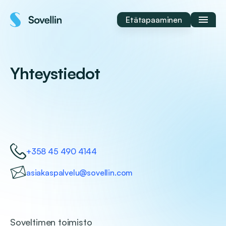
Siirry
sisältöön
Etätapaaminen
Yhteystiedot
+358 45 490 4144
asiakaspalvelu@sovellin.com
Soveltimen toimisto