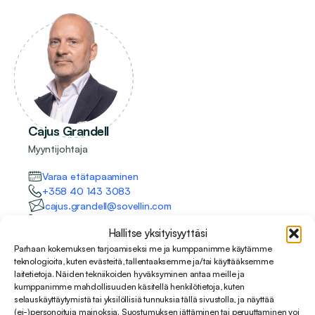
Cajus Grandell
Myyntijohtaja
Varaa etätapaaminen
+358 40 143 3083
cajus.grandell@sovellin.com
LinkedIn
Hallitse yksityisyyttäsi
Parhaan kokemuksen tarjoamiseksi me ja kumppanimme käytämme
teknologioita, kuten evästeitä, tallentaaksemme ja/tai käyttääksemme
laitetietoja. Näiden tekniikoiden hyväksyminen antaa meille ja
kumppanimme mahdollisuuden käsitellä henkilötietoja, kuten
selauskäyttäytymistä tai yksilöllisiä tunnuksia tällä sivustolla, ja näyttää
(ei-)personoituja mainoksia. Suostumuksen jättäminen tai peruuttaminen voi