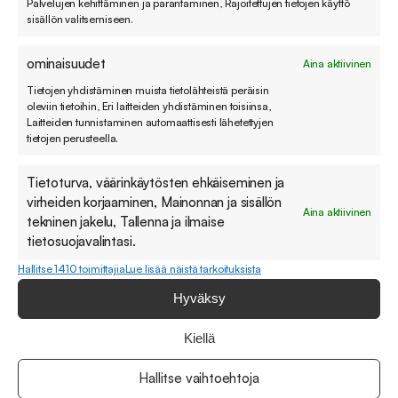
Sini Juntunen
Palvelujen kehittäminen ja parantaminen, Rajoitettujen tietojen käyttö
sisällön valitsemiseen.
Ratkaisukonsultti
+358 400 769 196
ominaisuudet
Aina aktiivinen
sini.juntunen@sovellin.com
Tietojen yhdistäminen muista tietolähteistä peräisin
LinkedIn
oleviin tietoihin, Eri laitteiden yhdistäminen toisiinsa,
Laitteiden tunnistaminen automaattisesti lähetettyjen
tietojen perusteella.
Tietoturva, väärinkäytösten ehkäiseminen ja
virheiden korjaaminen, Mainonnan ja sisällön
Aina aktiivinen
tekninen jakelu, Tallenna ja ilmaise
tietosuojavalintasi.
Hallitse 1410 toimittajia
Lue lisää näistä tarkoituksista
Hyväksy
Tilaa hyödylliset blogivinkkimme suoraan
sähköpostiin
Kiellä
Älä huoli, sillä mekään emme pidä roskapostista. Viestimme
Hallitse vaihtoehtoja
sinulle vain, kun meillä on olennaista kerrottavaa.