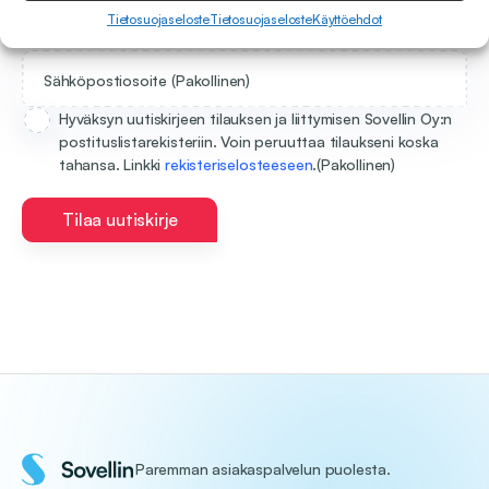
Tietosuojaseloste
Tietosuojaseloste
Käyttöehdot
Sähköpostiosoite
(Pakollinen)
Hyväksyn uutiskirjeen tilauksen ja liittymisen Sovellin Oy:n
postituslistarekisteriin. Voin peruuttaa tilaukseni koska
tahansa. Linkki
rekisteriselosteeseen
.
(Pakollinen)
Tilaa uutiskirje
Paremman asiakaspalvelun puolesta.