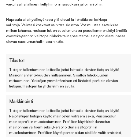
vaikuttaa haitallisesti tiettyihin ominaisuuksiin ja toimintoihin.
Napsauta alta hyväksyäksesi yllä olevat tai tehdäksesi tarkkoja
valintoja. Valintasi koskevat vain tätä sivustoa. Voit muuttaa asetuksiasi
milloin tahansa, mukaan lukien suostumuksesi peruuttaminen, käyttämällä
Meeri Saksman
evästekäytännön vaihtopainikkeita tai napsauttamalla näytön alareunassa
Liiketoiminta- ja markkinointijohtaja
olevaa suostumushallintapainiketta.
+358 45 117 1323
meeri.saksman@sovellin.com
Tilastot
LinkedIn
Tietojen tallentaminen laitteelle ja/tai laitteella olevien tietojen käyttö,
Mainonnan tehokkuuden mittaaminen, Sisällön tehokkuuden
mittaaminen, Yleisöjen ymmärtäminen eri lähteistä peräisin olevien
tietojen, tilastojen tai yhdistelmien avulla.
Markkinointi
Tietojen tallentaminen laitteelle ja/tai laitteella olevien tietojen käyttö,
Rajoitettujen tietojen käyttö mainosten valitsemiseksi, Personoidun
mainosprofiilin muodostaminen, Profiilien käyttö kohdennetun
mainonnan valitsemiseksi, Personoidun sisältöprofiilin
muodostaminen, Profiilien käyttö personoidun sisällön valitsemiseksi,