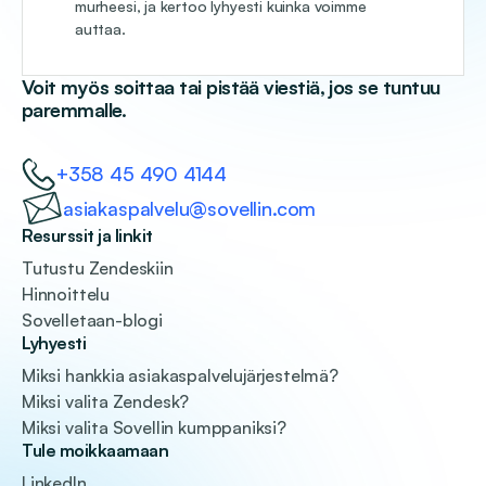
murheesi, ja kertoo lyhyesti kuinka voimme
auttaa.
Voit myös soittaa tai pistää viestiä, jos se tuntuu
paremmalle.
+358 45 490 4144
asiakaspalvelu@sovellin.com
Resurssit ja linkit
Tutustu Zendeskiin
Hinnoittelu
Sovelletaan-blogi
Lyhyesti
Miksi hankkia asiakaspalvelujärjestelmä?
Miksi valita Zendesk?
Miksi valita Sovellin kumppaniksi?
Tule moikkaamaan
LinkedIn