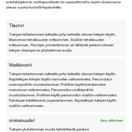
evästekäytännön vaihtopainikkeita tai napsauttamalla näytön alareunassa
olevaa suostumushallintapainiketta.
Tilastot
Tietojen tallentaminen laitteelle ja/tai laitteella olevien tietojen käyttö,
Mainonnan tehokkuuden mittaaminen, Sisällön tehokkuuden
“Suosittelisin ehdottomasti Zendeskiä! Jos
mittaaminen, Yleisöjen ymmärtäminen eri lähteistä peräisin olevien
haluaa ottaa kaikki tehot irti asiakaspalvelusta,
tietojen, tilastojen tai yhdistelmien avulla.
se on hintansa veroinen.”
Markkinointi
Hannes Merisaari
Tietojen tallentaminen laitteelle ja/tai laitteella olevien tietojen käyttö,
Chief Customer Officer / Lyyti Oy
Rajoitettujen tietojen käyttö mainosten valitsemiseksi, Personoidun
mainosprofiilin muodostaminen, Profiilien käyttö kohdennetun
mainonnan valitsemiseksi, Personoidun sisältöprofiilin
muodostaminen, Profiilien käyttö personoidun sisällön valitsemiseksi,
Palvelujen kehittäminen ja parantaminen, Rajoitettujen tietojen käyttö
sisällön valitsemiseen.
ominaisuudet
Aina aktiivinen
Tietojen yhdistäminen muista tietolähteistä peräisin