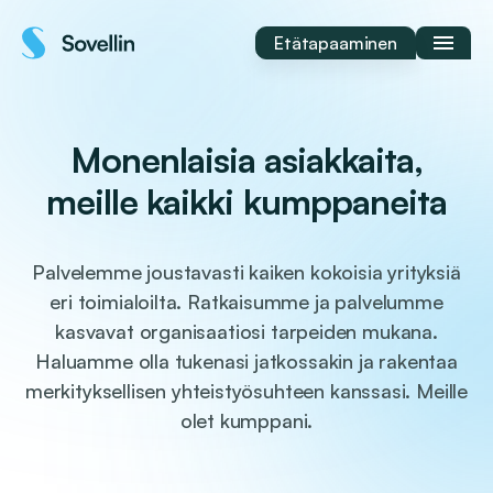
Siirry
sisältöön
Etätapaaminen
Monenlaisia asiakkaita,
meille kaikki kumppaneita
Palvelemme joustavasti kaiken kokoisia yrityksiä
eri toimialoilta. Ratkaisumme ja palvelumme
kasvavat organisaatiosi tarpeiden mukana.
Haluamme olla tukenasi jatkossakin ja rakentaa
merkityksellisen yhteistyösuhteen kanssasi. Meille
olet kumppani.