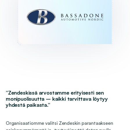
”Zendeskissä arvostamme erityisesti sen
monipuolisuutta – kaikki tarvittava löytyy
yhdestä paikasta.”
Organisaatiomme valitsi Zendeskin parantaakseen
asiakasymmärrystä ja -tyytyväisyyttä datan avulla.