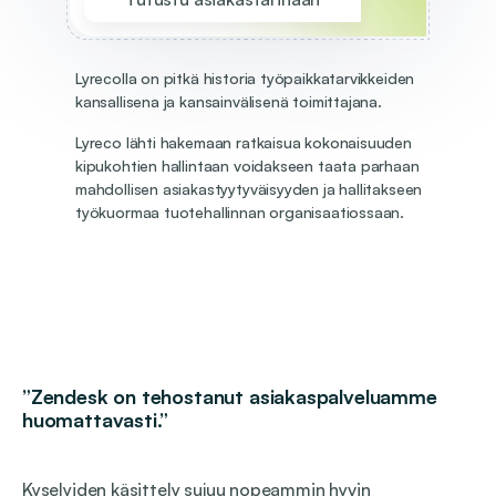
Lyrecolla on pitkä historia työpaikkatarvikkeiden
kansallisena ja kansainvälisenä toimittajana.
Lyreco lähti hakemaan ratkaisua kokonaisuuden
kipukohtien hallintaan voidakseen taata parhaan
mahdollisen asiakastyytyväisyyden ja hallitakseen
työkuormaa tuotehallinnan organisaatiossaan.
”Zendesk on tehostanut asiakaspalveluamme
huomattavasti.”
Kyselyiden käsittely sujuu nopeammin hyvin