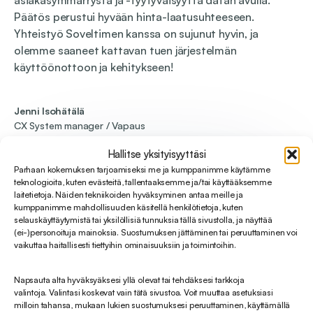
Päätös perustui hyvään hinta-laatusuhteeseen.
Yhteistyö Soveltimen kanssa on sujunut hyvin, ja
olemme saaneet kattavan tuen järjestelmän
käyttöönottoon ja kehitykseen!
Jenni Isohätälä
CX System manager / Vapaus
Hallitse yksityisyyttäsi
Parhaan kokemuksen tarjoamiseksi me ja kumppanimme käytämme
teknologioita, kuten evästeitä, tallentaaksemme ja/tai käyttääksemme
laitetietoja. Näiden tekniikoiden hyväksyminen antaa meille ja
kumppanimme mahdollisuuden käsitellä henkilötietoja, kuten
selauskäyttäytymistä tai yksilöllisiä tunnuksia tällä sivustolla, ja näyttää
(ei-)personoituja mainoksia. Suostumuksen jättäminen tai peruuttaminen voi
vaikuttaa haitallisesti tiettyihin ominaisuuksiin ja toimintoihin.
Tutustu asiakastarinaan
Napsauta alta hyväksyäksesi yllä olevat tai tehdäksesi tarkkoja
valintoja. Valintasi koskevat vain tätä sivustoa. Voit muuttaa asetuksiasi
milloin tahansa, mukaan lukien suostumuksesi peruuttaminen, käyttämällä