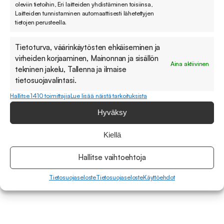
oleviin tietoihin, Eri laitteiden yhdistäminen toisiinsa,
Laitteiden tunnistaminen automaattisesti lähetettyjen
tietojen perusteella.
Tutustu asiakastarinaan
Tietoturva, väärinkäytösten ehkäiseminen ja
virheiden korjaaminen, Mainonnan ja sisällön
Aina aktiivinen
tekninen jakelu, Tallenna ja ilmaise
Zendesk oli tapahtumatuotannon alalla toimivan
tietosuojavalintasi.
ohjelmistoyritys Lyyti Oy:n tärkein asiakaspalvelun
työkalu 9 vuoden ajan. Zendeskiin oli keskitetty
Hallitse 1410 toimittajia
Lue lisää näistä tarkoituksista
kaikki yrityksen yhteydenotot asiakaspuheluista
Hyväksy
sisäisiin tukipyyntöihin.
Järjestelmä valikoitui Lyytille ratkaisuksi
Kiellä
suositusten kautta ja käyttöönotto toteutettiin
yhteistyössä Soveltimen kanssa vuonna 2017.
Hallitse vaihtoehtoja
Tietosuojaseloste
Tietosuojaseloste
Käyttöehdot