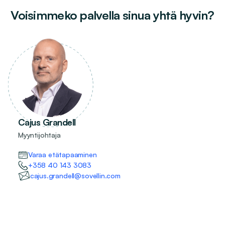
Voisimmeko palvella sinua yhtä hyvin?
Cajus Grandell
Myyntijohtaja
Varaa etätapaaminen
+358 40 143 3083
cajus.grandell@sovellin.com