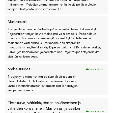
mittaaminen, Yleisöjen ymmärtäminen eri lähteistä peräisin olevien
tietojen, tilastojen tai yhdistelmien avulla.
Markkinointi
Tietojen tallentaminen laitteelle ja/tai laitteella olevien tietojen käyttö,
Rajoitettujen tietojen käyttö mainosten valitsemiseksi, Personoidun
mainosprofiilin muodostaminen, Profiilien käyttö kohdennetun
“Tuntuu vaikealta kuvitella, että vaihdettaisi
mainonnan valitsemiseksi, Personoidun sisältöprofiilin
toiseen, koska Zendeskillä pystymme tukemaan
muodostaminen, Profiilien käyttö personoidun sisällön valitsemiseksi,
Palvelujen kehittäminen ja parantaminen, Rajoitettujen tietojen käyttö
asiakaspalvelijoita parhaalla mahdollisella tavalla.”,
sisällön valitsemiseen.
hän lisää.
ominaisuudet
Aina aktiivinen
Merisaaren mukaan Zendeskin vahvuus piilee
Tietojen yhdistäminen muista tietolähteistä peräisin
oleviin tietoihin, Eri laitteiden yhdistäminen toisiinsa,
siinä, miten kokonaisvaltaisesti se lähestyy
Laitteiden tunnistaminen automaattisesti lähetettyjen
asiakaspalvelijan työtä eikä vain korvaa vanhoja
tietojen perusteella.
työkaluja:
Tietoturva, väärinkäytösten ehkäiseminen ja
virheiden korjaaminen, Mainonnan ja sisällön
“Zendeskissä asiakaspalvelija on keskiössä. Se ei
Aina aktiivinen