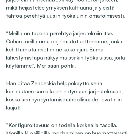
mikä heijastelee yrityksen kulttuuria ja yleistä
tahtoa perehtyä uusiin työkaluihin omatoimisesti.
“Meillä on tapana perehtyä järjestelmiin itse.
Onhan meillä oma ohjelmistotuotteemme, jonka
kehittämistä mietimme koko ajan. Sama
lähestymistapa näkyy muissakin työkaluissa, joita
käytämme.”, Merisaari pohtii.
Hän pitää Zendeskiä helppokäyttöisenä
kannustaen samalla perehtymään järjestelmään,
koska sen hyödyntämismahdollisuudet ovat niin
laajat:
“Konfiguroitavuus on todella korkealla tasolla.
Monilla kilpailijoilla modaaminen on huomattavasti