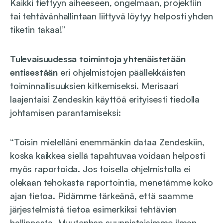
Kaikki tiettyyn aiheeseen, ongelmaan, projektiin
tai tehtävänhallintaan liittyvä löytyy helposti yhden
tiketin takaa!”
Tulevaisuudessa toimintoja yhtenäistetään
entisestään
eri ohjelmistojen päällekkäisten
toiminnallisuuksien kitkemiseksi. Merisaari
laajentaisi Zendeskin käyttöä erityisesti tiedolla
johtamisen parantamiseksi:
“Toisin mielelläni enemmänkin dataa Zendeskiin,
koska kaikkea siellä tapahtuvaa voidaan helposti
myös raportoida. Jos toisella ohjelmistolla ei
olekaan tehokasta raportointia, menetämme koko
ajan tietoa. Pidämme tärkeänä, että saamme
järjestelmistä tietoa esimerkiksi tehtävien
hallinnasta. Muutenhan suunnistaisimme ilman