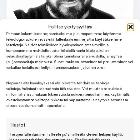
Hallitse yksityisyyttäsi
Parhaan kokemuksen tarjoamiseksi me ja kumppanimme käytämme
teknologioita, kuten evästeitä, tallentaaksemme ja/tai käyttääksemme
laitetietoja. Näiden tekniikoiden hyväksyminen antaa meille ja
kumppanimme mahdollisuuden käsitellä henkilötietoja, kuten
selauskäyttäytymistä tai yksilöllisiä tunnuksia tällä sivustolla, ja näyttää
(ei-)personoituja mainoksia. Suostumuksen jättäminen tai peruuttaminen voi
vaikuttaa haitallisesti tiettyihin ominaisuuksiin ja toimintoihin.
”Zendesk tuo yhteen näkymään kaikki kanavat,
kontekstin ja työkalut inhimillisellä tavalla, mikä
Napsauta alta hyväksyäksesi yllä olevat tai tehdäksesi tarkkoja
valintoja. Valintasi koskevat vain tätä sivustoa. Voit muuttaa asetuksiasi
vähentää virheitä ja multitaskaamista. Se
milloin tahansa, mukaan lukien suostumuksesi peruuttaminen, käyttämällä
helpottaa näin keskittymistä ja tehostaa tiimirajat
evästekäytännön vaihtopainikkeita tai napsauttamalla näytön alareunassa
olevaa suostumushallintapainiketta.
ylittävää yhteistyötä. Olen testannut
toistakymmentä työkalua, enkä vielä ole löytänyt
Tilastot
toista läheskään yhtä ammattimaista
asiakaspalvelijan työkalua.”, Merisaari kehuu.
Tietojen tallentaminen laitteelle ja/tai laitteella olevien tietojen käyttö,
Mainonnan tehokkuuden mittaaminen, Sisällön tehokkuuden