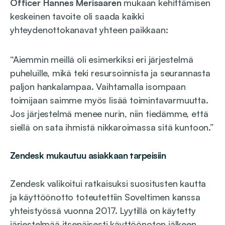
Officer Hannes Merisaaren
mukaan kehittämisen
keskeinen tavoite oli saada kaikki
yhteydenottokanavat yhteen paikkaan:
“Aiemmin meillä oli esimerkiksi eri järjestelmä
puheluille, mikä teki resursoinnista ja seurannasta
paljon hankalampaa. Vaihtamalla isompaan
toimijaan saimme myös lisää toimintavarmuutta.
Jos järjestelmä menee nurin, niin tiedämme, että
siellä on sata ihmistä nikkaroimassa sitä kuntoon.”
Zendesk mukautuu asiakkaan tarpeisiin
Zendesk valikoitui ratkaisuksi suositusten kautta
ja käyttöönotto toteutettiin Soveltimen kanssa
yhteistyössä vuonna 2017. Lyytillä on käytetty
järjestelmää itsenäisesti käyttöönoton jälkeen,