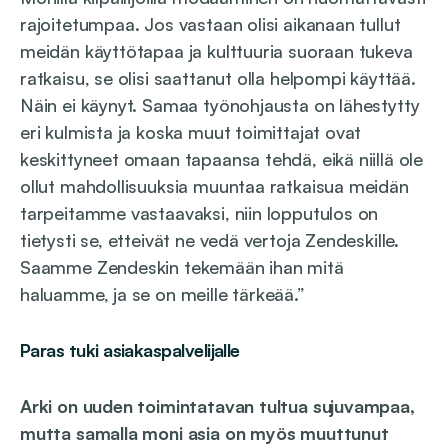
rajoitetumpaa. Jos vastaan olisi aikanaan tullut
meidän käyttötapaa ja kulttuuria suoraan tukeva
ratkaisu, se olisi saattanut olla helpompi käyttää.
Näin ei käynyt. Samaa työnohjausta on lähestytty
eri kulmista ja koska muut toimittajat ovat
keskittyneet omaan tapaansa tehdä, eikä niillä ole
ollut mahdollisuuksia muuntaa ratkaisua meidän
tarpeitamme vastaavaksi, niin lopputulos on
tietysti se, etteivät ne vedä vertoja Zendeskille.
Saamme Zendeskin tekemään ihan mitä
haluamme, ja se on meille tärkeää.”
Paras tuki asiakaspalvelijalle
Arki on uuden toimintatavan tultua sujuvampaa,
mutta samalla moni asia on myös muuttunut