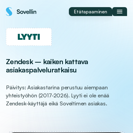
Siirry
sisältöön
Etätapaaminen
Zendesk – kaiken kattava
asiakaspalveluratkaisu
Päivitys: Asiakastarina perustuu aiempaan
yhteistyöhön (2017-2026). Lyyti ei ole enää
Zendesk-käyttäjä eikä Soveltimen asiakas.