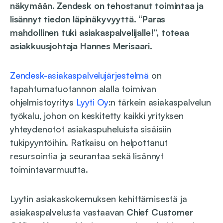
näkymään. Zendesk on tehostanut toimintaa ja
lisännyt tiedon läpinäkyvyyttä. “Paras
mahdollinen tuki asiakaspalvelijalle!”, toteaa
asiakkuusjohtaja Hannes Merisaari.
Zendesk-asiakaspalvelujärjestelmä
on
tapahtumatuotannon alalla toimivan
ohjelmistoyritys
Lyyti Oy
:n tärkein asiakaspalvelun
työkalu, johon on keskitetty kaikki yrityksen
yhteydenotot asiakaspuheluista sisäisiin
tukipyyntöihin. Ratkaisu on helpottanut
resursointia ja seurantaa sekä lisännyt
toimintavarmuutta.
Lyytin asiakaskokemuksen kehittämisestä ja
asiakaspalvelusta vastaavan
Chief Customer