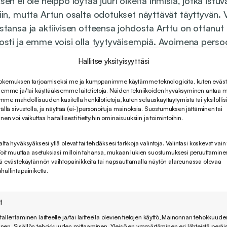
en ei ole helppo löytää juuri oikeita ihmisiä, jotka istuv
iin, mutta Artun osalta odotukset näyttävät täyttyvän.
stansa ja aktiivisen otteensa johdosta Arttu on ottanut
osti ja emme voisi olla tyytyväisempiä. Avoimena pers
sti istumaan hyvin joukkoomme, ja toivottavasti saamm
Hallitse yksityisyyttäsi
eillä.”, Soveltimen toimitusjohtaja Arno Lindroos totea
okemuksen tarjoamiseksi me ja kumppanimme käytämme teknologioita, kuten eväste
semme ja/tai käyttääksemme laitetietoja. Näiden tekniikoiden hyväksyminen antaa me
ettu hyvin vastaan ja olen viihtynyt erinomaisesti miele
e mahdollisuuden käsitellä henkilötietoja, kuten selauskäyttäytymistä tai yksilöllis
tällä sivustolla, ja näyttää (ei-)personoituja mainoksia. Suostumuksen jättäminen tai
n ja innostavan ilmapiirin ansiosta. Sovellin tarjoaa mie
en voi vaikuttaa haitallisesti tiettyihin ominaisuuksiin ja toimintoihin.
kä mahdollisuuksia kehittää osaamista toivomallani tava
kuttaa kaikin puolin hyvältä paikalta työskennellä.”, Artt
ta hyväksyäksesi yllä olevat tai tehdäksesi tarkkoja valintoja. Valintasi koskevat vain 
Voit muuttaa asetuksiasi milloin tahansa, mukaan lukien suostumuksesi peruuttamine
ä evästekäytännön vaihtopainikkeita tai napsauttamalla näytön alareunassa olevaa
allintapainiketta.
t
tallentaminen laitteelle ja/tai laitteella olevien tietojen käyttö, Mainonnan tehokkuude
nen, Sisällön tehokkuuden mittaaminen, Yleisöjen ymmärtäminen eri lähteistä peräi