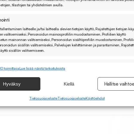
ietojen, tilastojen tai yhdistelmien avulla.
ointi
tallentaminen laitteelle ja/tai laitteella olevien tietojen käyttö, Rajoitettujen tietojen käy
n valitsemiseksi, Personoidun mainosprofiilin muodostaminen, Profiilien käyttö
e
tun mainonnan valitsemiseksi, Personoidun sisältöprofiilin muodostaminen, Profiil
Sähköpostiosoite
(Pakollinen)
ersonoidun sisällön valitsemiseksi, Palvelujen kehittäminen ja parantaminen, Rajoitet
käyttö sisällön valitsemiseen.
Hyväksyn uutiskirjeen tilauksen ja lii
peruuttaa tilaukseni koska tahansa. 
stimme
suudet
Aina a
10 toimittajia
Lue lisää näistä tarkoituksista
Tilaa uutiskirje
yhdistäminen muista tietolähteistä peräisin oleviin tietoihin, Eri laitteiden
inen toisiinsa, Laitteiden tunnistaminen automaattisesti lähetettyjen tietojen
Hallitse vaihto
Hyväksy
Kiellä
lla.
Tietosuojaseloste
Tietosuojaseloste
Käyttöehdot
urva, väärinkäytösten ehkäiseminen ja virheiden korjaaminen,
an ja sisällön tekninen jakelu, Tallenna ja ilmaise
Aina a
ojavalintasi.