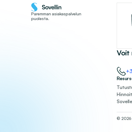
Paremman asiakaspalvelun
puolesta.
Voit
+
Resurssi
Tutust
Hinnoit
Sovell
© 2026 