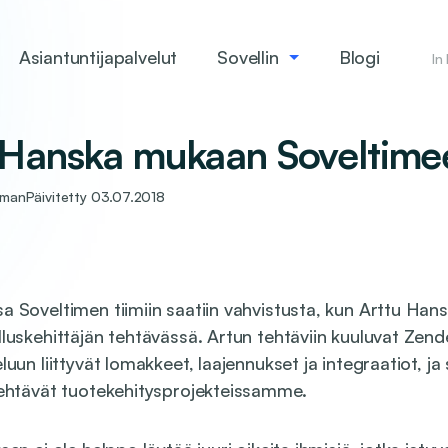
Asiantuntijapalvelut
Sovellin
Blogi
In
 Hanska mukaan Soveltime
sman
Päivitetty
03.07.2018
 Soveltimen tiimiin saatiin vahvistusta, kun Arttu Hansk
luskehittäjän tehtävässä. Artun tehtäviin kuuluvat Zend
luun liittyvät lomakkeet, laajennukset ja integraatiot, ja
tehtävät tuotekehitysprojekteissamme.