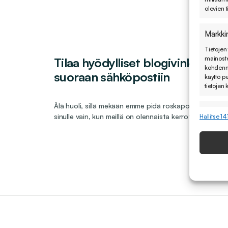
olevien t
Markkin
Tietojen 
mainoste
Tilaa hyödylliset blogivinkkimm
kohdenne
suoraan sähköpostiin
käyttö p
tietojen 
Älä huoli, sillä mekään emme pidä roskapostista. Vie
ominai
sinulle vain, kun meillä on olennaista kerrottavaa.
Hallitse 14
Tietojen 
yhdistäm
perustee
Tietot
Mainonn
tietosu