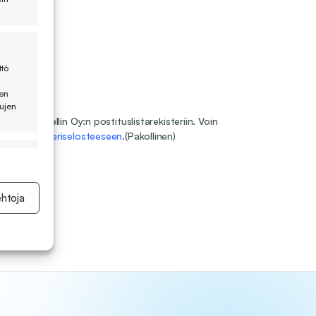
ttö
ien
tujen
ttymisen Sovellin Oy:n postituslistarekisteriin. Voin
Linkki
rekisteriselosteeseen
.
(Pakollinen)
ktiivinen
ehtoja
ktiivinen