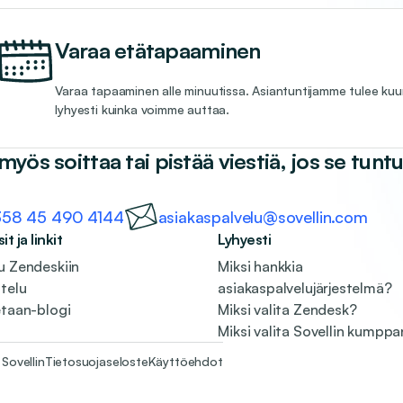
Varaa etätapaaminen
Varaa tapaaminen alle minuutissa. Asiantuntijamme tulee kuun
lyhyesti kuinka voimme auttaa.
 myös soittaa tai pistää viestiä, jos se tun
358 45 490 4144
asiakaspalvelu@sovellin.com
t ja linkit
Lyhyesti
u Zendeskiin
Miksi hankkia
telu
asiakaspalvelujärjestelmä?
etaan-blogi
Miksi valita Zendesk?
Miksi valita Sovellin kumppa
Sovellin
Tietosuojaseloste
Käyttöehdot