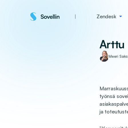
Siirry
sisältöön
Zendesk
Arttu
Meeri Sak
Marraskuussa
työnsä sovel
asiakaspalve
ja toteutus