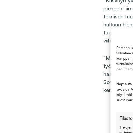
”Kasvuyrityks
pieneen tiim
teknisen tau
haltuun hien
tulee varma
viihtymään m
Parhaan k
tallentaak
”Minut on ot
kumppanimm
tunnuksia 
työympäristö
peruuttamin
haasteita se
Sovellin vai
Napsauta al
kertoo.
sivustoa. 
käyttämäll
suostumush
Tilasto
Tietojen 
mittaami