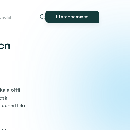
Etätapaaminen
 English
en
a aloitti
esk-
 suunnittelu-