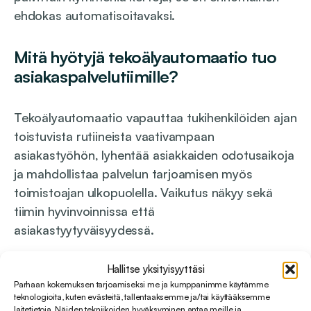
ehdokas automatisoitavaksi.
Mitä hyötyjä tekoälyautomaatio tuo
asiakaspalvelutiimille?
Tekoälyautomaatio vapauttaa tukihenkilöiden ajan
toistuvista rutiineista vaativampaan
asiakastyöhön, lyhentää asiakkaiden odotusaikoja
ja mahdollistaa palvelun tarjoamisen myös
toimistoajan ulkopuolella. Vaikutus näkyy sekä
tiimin hyvinvoinnissa että
asiakastyytyväisyydessä.
Hallitse yksityisyyttäsi
Konkreettisimmat hyödyt asiakaspalvelutiimille
Parhaan kokemuksen tarjoamiseksi me ja kumppanimme käytämme
ovat:
teknologioita, kuten evästeitä, tallentaaksemme ja/tai käyttääksemme
laitetietoja. Näiden tekniikoiden hyväksyminen antaa meille ja