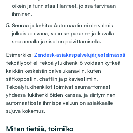
oikein ja tunnistaa tilanteet, joissa tarvitaan
ihminen.
Seuraa ja kehitä:
Automaatio ei ole valmis
julkaisupäivänä, vaan se paranee jatkuvalla
seurannalla ja sisällön päivittämisellä.
Esimerkiksi
Zendesk-asiakaspalvelujärjestelmässä
tekoälybot eli tekoälytukihenkilö voidaan kytkeä
kaikkiin keskeisiin palvelukanaviin, kuten
sähköpostiin, chattiin ja pikaviestimiin.
Tekoälytukihenkilöt toimivat saumattomasti
yhdessä tukihenkilöiden kanssa, ja siirtyminen
automaatiosta ihmispalveluun on asiakkaalle
sujuva kokemus.
Miten tietää, toimiiko