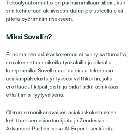
Tekoälyautomaatio on parhaimmillaan silloin, kun
sitä kehitetään aktiivisesti datan perusteella eikä
jätetä pyörimään itsekseen.
Miksi Sovellin?
Erinomainen asiakaskokemus ei synny sattumalta,
se rakennetaan oikeilla työkaluilla ja oikealla
kumppanilla. Sovellin auttaa sinua tekemään
asiakaspalvelusta yrityksesi valttikortin, jolla
erottaudut kilpailijoista ja pidät sekä asiakkaasi
että tiimisi tyytyväisenä.
Olemme monikanavaisen asiakaskokemuksen
kehittämisen asiantuntijoita ja Zendeskin
Advanced Partner sekä AI Expert -sertifioitu