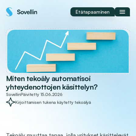
Siirry
sisältöön
Etätapaaminen
Miten tekoäly automatisoi
yhteydenottojen käsittelyn?
Sovellin
Päivitetty
15.06.2026
Kirjoittamisen tukena käytetty tekoälyä
Tekoäly muuttaa tapaa, jolla yritykset käsittelevät