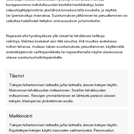
kumppanimme mahdollisuuden käsitellä henkilötietoja, kuten
Vähemmän toistoa, enemmän merkitystä:
Kun
selauskäyttäytymistä tai yksilöllisiä tunnuksia tällä sivustolla, ja näyttää
tekoäly hoitaa samat kysymykset yhä
(ei-)personoituja mainoksia. Suostumuksen jättäminen tai peruuttaminen voi
vaikuttaa haitallisesti tiettyihin ominaisuuksiin ja toimintoihin.
uudelleen, tukihenkilöt voivat keskittyä
tilanteisiin, joissa heidän osaamistaan todella
Napsauta alta hyväksyäksesi yllä olevat tai tehdäksesi tarkkoja
tarvitaan.
valintoja. Valintasi koskevat vain tätä sivustoa. Voit muuttaa asetuksiasi
milloin tahansa, mukaan lukien suostumuksesi peruuttaminen, käyttämällä
Nopeampi vastausaika:
Tekoäly vastaa
evästekäytännön vaihtopainikkeita tai napsauttamalla näytön alareunassa
olevaa suostumushallintapainiketta.
välittömästi, joten asiakkaat eivät jää
odottamaan yksinkertaisiin kysymyksiin
Tilastot
vastausta.
Tietojen tallentaminen laitteelle ja/tai laitteella olevien tietojen käyttö,
24/7-palvelu:
Tekoälytukihenkilö palvelee
Mainonnan tehokkuuden mittaaminen, Sisällön tehokkuuden
asiakkaita myös viikonloppuisin ja öisin ilman
mittaaminen, Yleisöjen ymmärtäminen eri lähteistä peräisin olevien
tietojen, tilastojen tai yhdistelmien avulla.
lisäresursseja.
Parempi priorisointi:
Älykäs luokittelu
Markkinointi
varmistaa, että kiireelliset ja tärkeät
Tietojen tallentaminen laitteelle ja/tai laitteella olevien tietojen käyttö,
Rajoitettujen tietojen käyttö mainosten valitsemiseksi, Personoidun
yhteydenotot nousevat jonon kärkeen