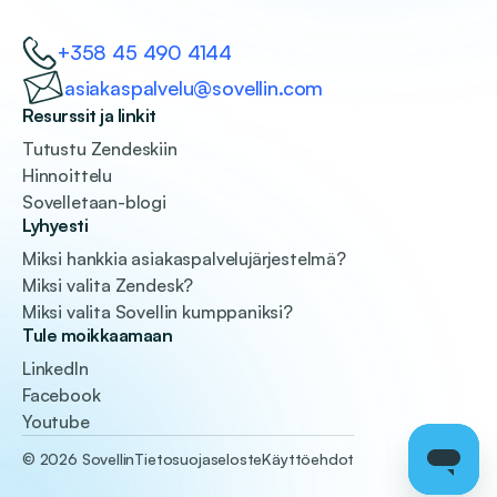
+358 45 490 4144
asiakaspalvelu@sovellin.com
Resurssit ja linkit
Tutustu Zendeskiin
Hinnoittelu
Sovelletaan-blogi
Lyhyesti
Miksi hankkia asiakaspalvelujärjestelmä?
Miksi valita Zendesk?
Miksi valita Sovellin kumppaniksi?
Tule moikkaamaan
LinkedIn
Facebook
Youtube
© 2026 Sovellin
Tietosuojaseloste
Käyttöehdot