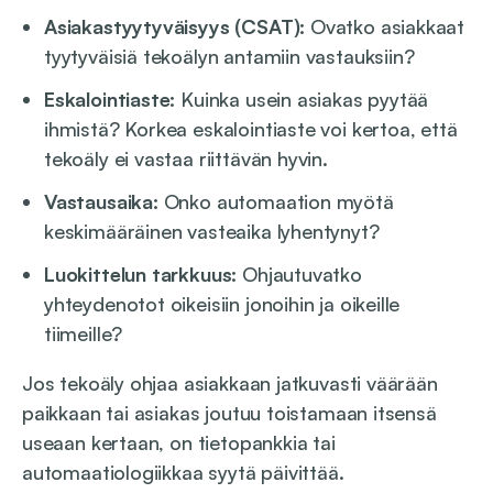
Asiakastyytyväisyys (CSAT):
Ovatko asiakkaat
tyytyväisiä tekoälyn antamiin vastauksiin?
Eskalointiaste:
Kuinka usein asiakas pyytää
ihmistä? Korkea eskalointiaste voi kertoa, että
tekoäly ei vastaa riittävän hyvin.
Vastausaika:
Onko automaation myötä
keskimääräinen vasteaika lyhentynyt?
Luokittelun tarkkuus:
Ohjautuvatko
yhteydenotot oikeisiin jonoihin ja oikeille
tiimeille?
Jos tekoäly ohjaa asiakkaan jatkuvasti väärään
paikkaan tai asiakas joutuu toistamaan itsensä
useaan kertaan, on tietopankkia tai
automaatiologiikkaa syytä päivittää.