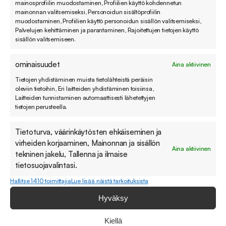
mainosprofiilin muodostaminen, Profiilien käyttö kohdennetun
automaattisesti.
mainonnan valitsemiseksi, Personoidun sisältöprofiilin
muodostaminen, Profiilien käyttö personoidun sisällön valitsemiseksi,
Skaalautuvuus:
Ruuhkahuippuina tekoäly tasaa
Palvelujen kehittäminen ja parantaminen, Rajoitettujen tietojen käyttö
sisällön valitsemiseen.
kuormaa ilman, että tarvitaan lisää henkilöstöä.
Miten tekoälyautomaatio otetaan
ominaisuudet
Aina aktiivinen
käyttöön
Tietojen yhdistäminen muista tietolähteistä peräisin
oleviin tietoihin, Eri laitteiden yhdistäminen toisiinsa,
asiakaspalvelujärjestelmässä?
Laitteiden tunnistaminen automaattisesti lähetettyjen
tietojen perusteella.
Tekoälyautomaation käyttöönotto
Tietoturva, väärinkäytösten ehkäiseminen ja
asiakaspalvelujärjestelmässä alkaa nykytilan
virheiden korjaaminen, Mainonnan ja sisällön
Aina aktiivinen
kartoituksesta: mitkä yhteydenotot toistuvat
tekninen jakelu, Tallenna ja ilmaise
eniten, mitä tietoa tekoäly tarvitsee vastatakseen
tietosuojavalintasi.
niihin, ja mihin kanaviin automaatio halutaan ensin
Hallitse 1410 toimittajia
Lue lisää näistä tarkoituksista
tuoda. Käyttöönotto etenee vaiheittain eikä vaadi
Hyväksy
kaiken muuttamista kerralla.
Kiellä