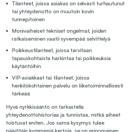
Tilanteet, joissa asiakas on selvästi turhautunut
tai yhteydenotto on muutoin kovin
tunnepitoinen
Monivaiheiset tekniset ongelmat, joiden
ratkaiseminen vaatii syvempää selvittelyä
Poikkeustilanteet, joissa tarvitaan
tapauskohtaista harkintaa tai poikkeuksia
käytäntöihin
VIP-asiakkaat tai tilanteet, joissa
henkilökohtainen palvelu on liiketoiminnallisesti
tärkeää
Hyvä nyrkkisääntö on tarkastella
yhteydenottohistoriaa ja tunnistaa, mitkä aiheet
toistuvat eniten. Jos sama kysymys tulee
päivittäin kymmeniä kertoja, se on erinomainen