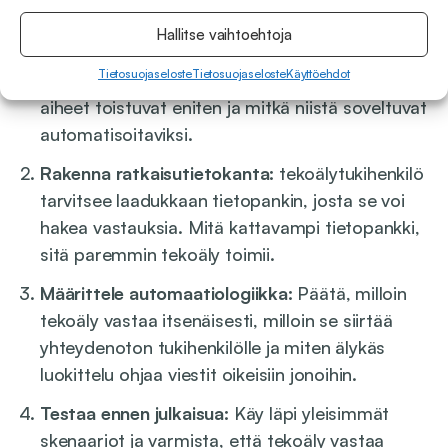
Käytännön vaiheet ovat tyypillisesti seuraavat:
Hallitse vaihtoehtoja
Tietosuojaseloste
Tietosuojaseloste
Käyttöehdot
Analysoi yhteydenottodata:
Selvitä, mitkä
aiheet toistuvat eniten ja mitkä niistä soveltuvat
automatisoitaviksi.
Rakenna ratkaisutietokanta:
tekoälytukihenkilö
tarvitsee laadukkaan tietopankin, josta se voi
hakea vastauksia. Mitä kattavampi tietopankki,
sitä paremmin tekoäly toimii.
Määrittele automaatiologiikka:
Päätä, milloin
tekoäly vastaa itsenäisesti, milloin se siirtää
yhteydenoton tukihenkilölle ja miten älykäs
luokittelu ohjaa viestit oikeisiin jonoihin.
Testaa ennen julkaisua:
Käy läpi yleisimmät
skenaariot ja varmista, että tekoäly vastaa