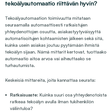
tekoälyautomaatio riittävän hyvin?
Tekoälyautomaation toimivuutta mitataan
seuraamalla automaattisesti ratkaistujen
yhteydenottojen osuutta, asiakastyytyväisyyttä
automatisoitujen kohtaamisten jälkeen sekä sitä,
kuinka usein asiakas joutuu pyytämään ihmistä
tekoälyn sijaan. Nämä mittarit kertovat, tuottaako
automaatio aitoa arvoa vai aiheuttaako se
turhautumista.
Keskeisiä mittareita, joita kannattaa seurata:
Ratkaisuaste:
Kuinka suuri osa yhteydenotoista
ratkeaa tekoälyn avulla ilman tukihenkilön
väliintuloa?