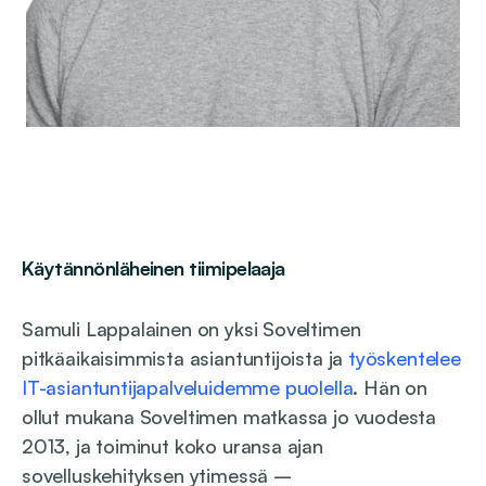
Käytännönläheinen tiimipelaaja
Samuli Lappalainen on yksi Soveltimen
pitkäaikaisimmista asiantuntijoista ja
työskentelee
IT-asiantuntijapalveluidemme puolella
. Hän on
ollut mukana Soveltimen matkassa jo vuodesta
2013, ja toiminut koko uransa ajan
sovelluskehityksen ytimessä –