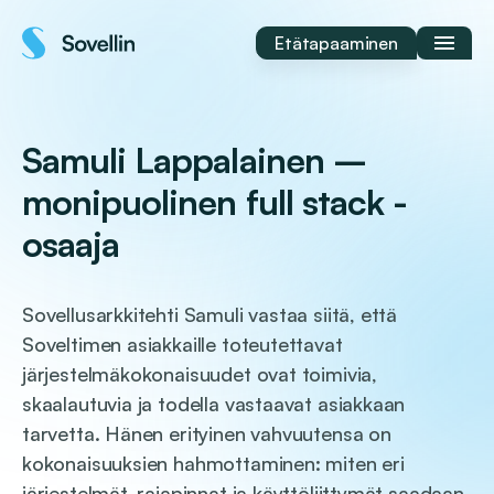
Siirry
sisältöön
Etätapaaminen
Samuli Lappalainen –
monipuolinen full stack -
osaaja
Sovellusarkkitehti Samuli vastaa siitä, että
Soveltimen asiakkaille toteutettavat
järjestelmäkokonaisuudet ovat toimivia,
skaalautuvia ja todella vastaavat asiakkaan
tarvetta. Hänen erityinen vahvuutensa on
kokonaisuuksien hahmottaminen: miten eri
järjestelmät, rajapinnat ja käyttöliittymät saadaan