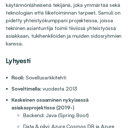
käytännönläheisenä tekijänä, joka ymmärtää sekä
teknologian että liiketoiminnan tarpeet. Samuli on
pidetty yhteistyökumppani projekteissa, joissa
tekninen asiantuntija toimii tiiviissä yhteistyössä
asiakkaan, tukihenkilöiden ja muiden sidosryhmien
kanssa.
Lyhyesti
Rooli:
Sovellusarkkitehti
Soveltimella:
vuodesta 2013
Keskeinen osaaminen nykyisessä
asiakasprojektissa
(2019-)
Backend
:
Java (Spring Boot)
Data & pilvi: Azure Cosmos DB ja Azure