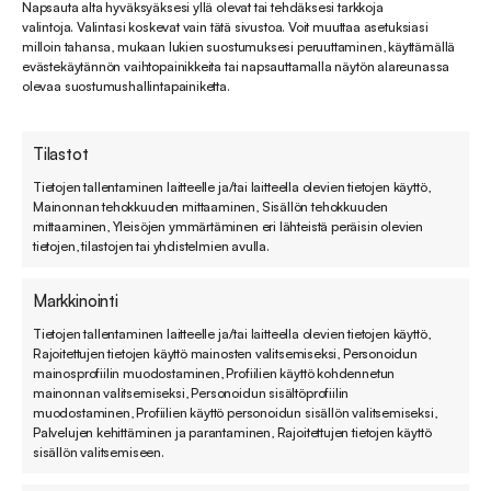
Napsauta alta hyväksyäksesi yllä olevat tai tehdäksesi tarkkoja
keskiössä. Tämä tukee suoraan Soveltimen
valintoja. Valintasi koskevat vain tätä sivustoa. Voit muuttaa asetuksiasi
milloin tahansa, mukaan lukien suostumuksesi peruuttaminen, käyttämällä
ydintä: asiakaskokemuksen kehittämistä
evästekäytännön vaihtopainikkeita tai napsauttamalla näytön alareunassa
teknologian avulla.
olevaa suostumushallintapainiketta.
Tilastot
Tietojen tallentaminen laitteelle ja/tai laitteella olevien tietojen käyttö,
Mainonnan tehokkuuden mittaaminen, Sisällön tehokkuuden
mittaaminen, Yleisöjen ymmärtäminen eri lähteistä peräisin olevien
tietojen, tilastojen tai yhdistelmien avulla.
Markkinointi
Tietojen tallentaminen laitteelle ja/tai laitteella olevien tietojen käyttö,
Rajoitettujen tietojen käyttö mainosten valitsemiseksi, Personoidun
mainosprofiilin muodostaminen, Profiilien käyttö kohdennetun
mainonnan valitsemiseksi, Personoidun sisältöprofiilin
muodostaminen, Profiilien käyttö personoidun sisällön valitsemiseksi,
Palvelujen kehittäminen ja parantaminen, Rajoitettujen tietojen käyttö
sisällön valitsemiseen.