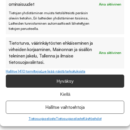
ominaisuudet
Aina aktiivinen
Tietojen yhdistäminen muista tietolähteistä peräisin
oleviin tietoihin, Eri laitteiden yhdistäminen toisiinsa,
Laitteiden tunnistaminen automaattisesti lähetettyjen
tietojen perusteella.
Tietoturva, väärinkäytösten ehkäiseminen ja
virheiden korjaaminen, Mainonnan ja sisällön
Aina aktiivinen
tekninen jakelu, Tallenna ja ilmaise
tietosuojavalintasi.
Hallitse 1410 toimittajia
Lue lisää näistä tarkoituksista
Hyväksy
Kiellä
Hallitse vaihtoehtoja
Vapaa-ajalla
Tietosuojaseloste
Tietosuojaseloste
Käyttöehdot