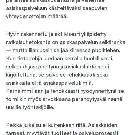
asiakaspalveluun käsiteltäväksi saapuvien
yhteydenottojen määrää.
Hyvin rakennettu ja aktiivisesti ylläpidetty
ratkaisutietokanta on asiakaspalvelun selkäranka
– mutta liian usein se jää kiireessä puolitiehen.
Kun tietopohja luodaan kerralla huolellisesti,
selkeästi jäsenneltynä ja asiakaslähtöisesti
kirjoitettuna, se palvelee tehokkaasti sekä
asiakkaita että asiakaspalvelutiimiä.
Parhaimmillaan ja tehokkaasti hyödynnettynä se
toimiikin myös arvokkaana perehdytysvälineenä
uusille työntekijöille.
Pelkkä julkaisu ei kuitenkaan riitä. Asiakkaiden
tarpeet, myytävät tuotteet ja palveluprosessit