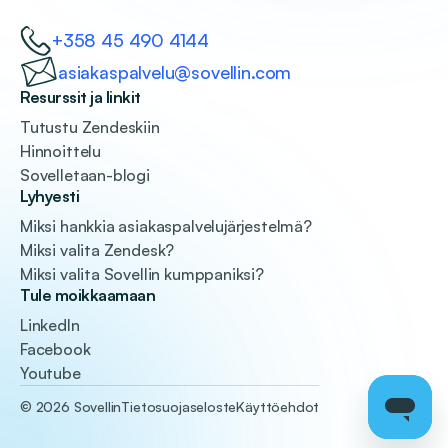
+358 45 490 4144
asiakaspalvelu@sovellin.com
Resurssit ja linkit
Tutustu Zendeskiin
Hinnoittelu
Sovelletaan-blogi
Lyhyesti
Miksi hankkia asiakaspalvelujärjestelmä?
Miksi valita Zendesk?
Miksi valita Sovellin kumppaniksi?
Tule moikkaamaan
LinkedIn
Facebook
Youtube
© 2026 Sovellin
Tietosuojaseloste
Käyttöehdot