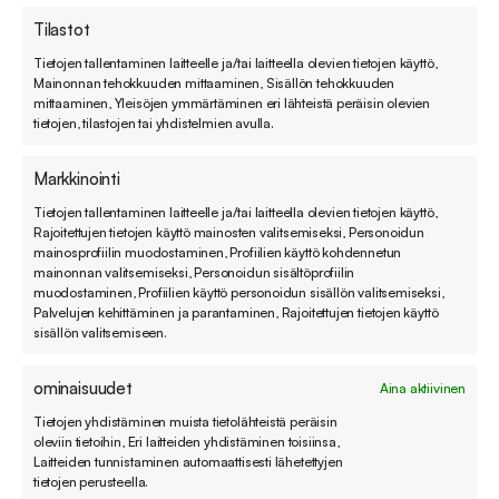
Tilastot
Tietojen tallentaminen laitteelle ja/tai laitteella olevien tietojen käyttö,
Mainonnan tehokkuuden mittaaminen, Sisällön tehokkuuden
mittaaminen, Yleisöjen ymmärtäminen eri lähteistä peräisin olevien
tietojen, tilastojen tai yhdistelmien avulla.
Markkinointi
Tietojen tallentaminen laitteelle ja/tai laitteella olevien tietojen käyttö,
Rajoitettujen tietojen käyttö mainosten valitsemiseksi, Personoidun
mainosprofiilin muodostaminen, Profiilien käyttö kohdennetun
mainonnan valitsemiseksi, Personoidun sisältöprofiilin
muodostaminen, Profiilien käyttö personoidun sisällön valitsemiseksi,
Miten ratkaisutietokanta voi pelastaa
Palvelujen kehittäminen ja parantaminen, Rajoitettujen tietojen käyttö
asiakaspalvelusi?
sisällön valitsemiseen.
Vähentää manuaalista työtä ja ruuhkaa:
ominaisuudet
Aina aktiivinen
Asiakkaat saavat vastauksia nopeasti ilman
Tietojen yhdistäminen muista tietolähteistä peräisin
oleviin tietoihin, Eri laitteiden yhdistäminen toisiinsa,
odottelua – samalla tiimin kuorma kevenee.
Laitteiden tunnistaminen automaattisesti lähetettyjen
tietojen perusteella.
Parantaa asiakastyytyväisyyttä: