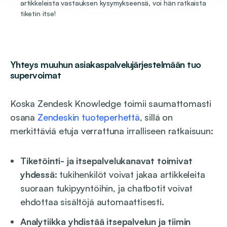
artikkeleista vastauksen kysymykseensä, voi hän ratkaista
tiketin itse!
Yhteys muuhun asiakaspalvelujärjestelmään tuo
supervoimat
Koska Zendesk Knowledge toimii saumattomasti
osana
Zendeskin tuoteperhettä
, sillä on
merkittäviä etuja verrattuna irralliseen ratkaisuun:
Tiketöinti- ja itsepalvelukanavat toimivat
yhdessä:
tukihenkilöt voivat jakaa artikkeleita
suoraan tukipyyntöihin, ja chatbotit voivat
ehdottaa sisältöjä automaattisesti.
Analytiikka yhdistää itsepalvelun ja tiimin