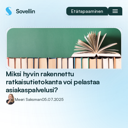
Siirry
sisältöön
Etätapaaminen
Miksi hyvin rakennettu
ratkaisutietokanta voi pelastaa
asiakaspalvelusi?
Meeri Saksman
05.07.2025