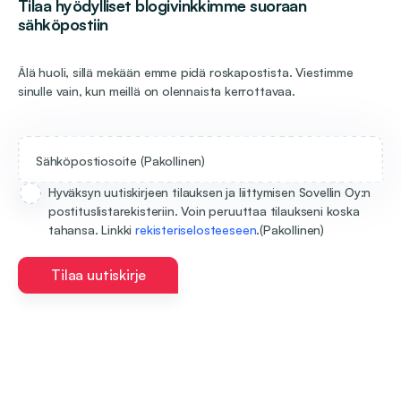
Tilaa hyödylliset blogivinkkimme suoraan
sähköpostiin
Älä huoli, sillä mekään emme pidä roskapostista. Viestimme
sinulle vain, kun meillä on olennaista kerrottavaa.
Sähköpostiosoite
(Pakollinen)
Hyväksyn uutiskirjeen tilauksen ja liittymisen Sovellin Oy:n
postituslistarekisteriin. Voin peruuttaa tilaukseni koska
tahansa. Linkki
rekisteriselosteeseen
.
(Pakollinen)
Tilaa uutiskirje