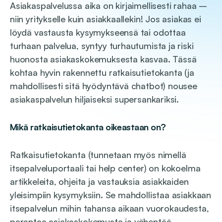
Asiakaspalvelussa aika on kirjaimellisesti rahaa –
niin yritykselle kuin asiakkaallekin! Jos asiakas ei
löydä vastausta kysymykseensä tai odottaa
turhaan palvelua, syntyy turhautumista ja riski
huonosta asiakaskokemuksesta kasvaa. Tässä
kohtaa hyvin rakennettu ratkaisutietokanta (ja
mahdollisesti sitä hyödyntävä chatbot) nousee
asiakaspalvelun hiljaiseksi supersankariksi.
Mikä ratkaisutietokanta oikeastaan on?
Ratkaisutietokanta (tunnetaan myös nimellä
itsepalveluportaali tai help center) on kokoelma
artikkeleita, ohjeita ja vastauksia asiakkaiden
yleisimpiin kysymyksiin. Se mahdollistaa asiakkaan
itsepalvelun mihin tahansa aikaan vuorokaudesta,
parantaa asiakaskokemusta ja vähentää