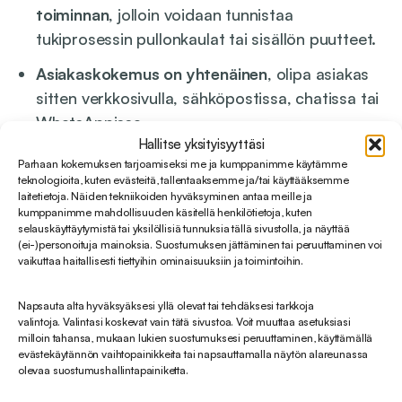
toiminnan
, jolloin voidaan tunnistaa
tukiprosessin pullonkaulat tai sisällön puutteet.
Asiakaskokemus on yhtenäinen
, olipa asiakas
sitten verkkosivulla, sähköpostissa, chatissa tai
WhatsAppissa.
Hallitse yksityisyyttäsi
Parhaan kokemuksen tarjoamiseksi me ja kumppanimme käytämme
teknologioita, kuten evästeitä, tallentaaksemme ja/tai käyttääksemme
laitetietoja. Näiden tekniikoiden hyväksyminen antaa meille ja
kumppanimme mahdollisuuden käsitellä henkilötietoja, kuten
selauskäyttäytymistä tai yksilöllisiä tunnuksia tällä sivustolla, ja näyttää
(ei-)personoituja mainoksia. Suostumuksen jättäminen tai peruuttaminen voi
vaikuttaa haitallisesti tiettyihin ominaisuuksiin ja toimintoihin.
Napsauta alta hyväksyäksesi yllä olevat tai tehdäksesi tarkkoja
valintoja. Valintasi koskevat vain tätä sivustoa. Voit muuttaa asetuksiasi
milloin tahansa, mukaan lukien suostumuksesi peruuttaminen, käyttämällä
evästekäytännön vaihtopainikkeita tai napsauttamalla näytön alareunassa
olevaa suostumushallintapainiketta.