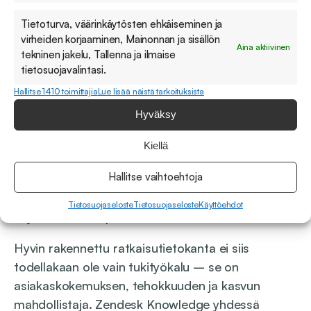
Itsepalvelun saatavuus 24/7 lisää
Tietoturva, väärinkäytösten ehkäiseminen ja
asiakastyytyväisyyttä ja antaa tunteen siitä,
virheiden korjaaminen, Mainonnan ja sisällön
Aina aktiivinen
että yritys on helposti lähestyttävä.
tekninen jakelu, Tallenna ja ilmaise
tietosuojavalintasi.
Nopeuttaa uusien asiakaspalvelijoiden
Hallitse 1410 toimittajia
Lue lisää näistä tarkoituksista
perehdytystä:
Hyvin dokumentoitu tietopohja toimii myös
Hyväksy
sisäisenä oppaana tukitiimille.
Kiellä
Tekee tilaa proaktiiviselle asiakaspalvelulle:
Hallitse vaihtoehtoja
Kun perustason kysymykset ratkeavat
itsenäisesti, tiimi voi keskittyä arvoa tuottaviin
Tietosuojaseloste
Tietosuojaseloste
Käyttöehdot
ja ennakoiviin palvelutoimiin.
Hyvin rakennettu ratkaisutietokanta ei siis
todellakaan ole vain tukityökalu – se on
asiakaskokemuksen, tehokkuuden ja kasvun
mahdollistaja. Zendesk Knowledge yhdessä