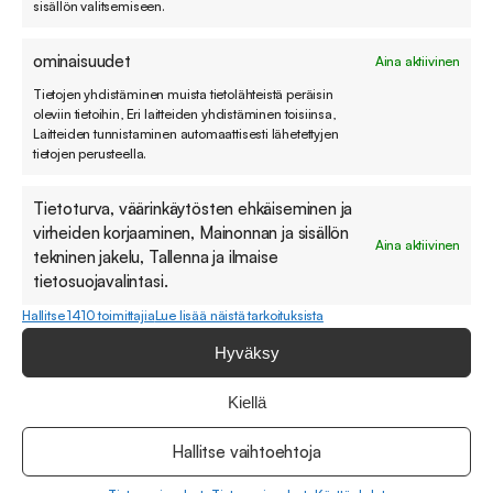
sisällön valitsemiseen.
ominaisuudet
Aina aktiivinen
Tietojen yhdistäminen muista tietolähteistä peräisin
Asiakaspalvelun tärkeimmät mittarit
oleviin tietoihin, Eri laitteiden yhdistäminen toisiinsa,
2026
Laitteiden tunnistaminen automaattisesti lähetettyjen
tietojen perusteella.
Asiakaspalvelun rooli on muuttunut viime vuosien
aikana merkittävästi. Asiakkaat odottavat nopeaa,
läpinäkyvää...
Tietoturva, väärinkäytösten ehkäiseminen ja
virheiden korjaaminen, Mainonnan ja sisällön
Aina aktiivinen
22.01.2026
tekninen jakelu, Tallenna ja ilmaise
tietosuojavalintasi.
Hallitse 1410 toimittajia
Lue lisää näistä tarkoituksista
Hyväksy
Kiellä
Hallitse vaihtoehtoja