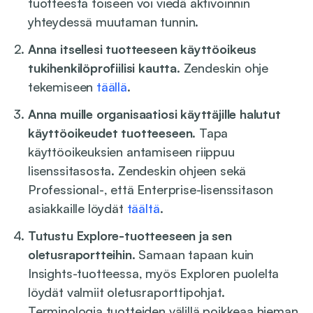
tuotteesta toiseen voi viedä aktivoinnin
yhteydessä muutaman tunnin.
Anna itsellesi tuotteeseen käyttöoikeus
tukihenkilöprofiilisi kautta.
Zendeskin ohje
tekemiseen
täällä
.
Anna muille organisaatiosi käyttäjille halutut
käyttöoikeudet tuotteeseen
. Tapa
käyttöoikeuksien antamiseen riippuu
lisenssitasosta. Zendeskin ohjeen sekä
Professional-, että Enterprise-lisenssitason
asiakkaille löydät
täältä
.
Tutustu Explore-tuotteeseen ja sen
oletusraportteihin.
Samaan tapaan kuin
Insights-tuotteessa, myös Exploren puolelta
löydät valmiit oletusraporttipohjat.
Terminologia tuotteiden välillä poikkeaa hieman