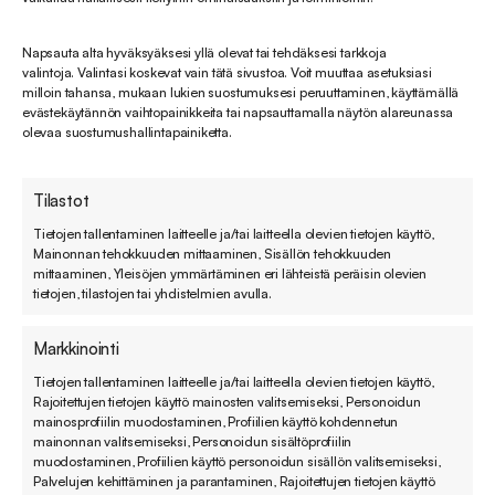
Napsauta alta hyväksyäksesi yllä olevat tai tehdäksesi tarkkoja
valintoja. Valintasi koskevat vain tätä sivustoa. Voit muuttaa asetuksiasi
milloin tahansa, mukaan lukien suostumuksesi peruuttaminen, käyttämällä
Tähän juttuun liittyvät aiheet
evästekäytännön vaihtopainikkeita tai napsauttamalla näytön alareunassa
olevaa suostumushallintapainiketta.
raportointi
Zendesk
zendesk explore
Tilastot
Tietojen tallentaminen laitteelle ja/tai laitteella olevien tietojen käyttö,
Mainonnan tehokkuuden mittaaminen, Sisällön tehokkuuden
mittaaminen, Yleisöjen ymmärtäminen eri lähteistä peräisin olevien
Löytyisikö tästä lisää luettavaa?
tietojen, tilastojen tai yhdistelmien avulla.
Markkinointi
Tietojen tallentaminen laitteelle ja/tai laitteella olevien tietojen käyttö,
Rajoitettujen tietojen käyttö mainosten valitsemiseksi, Personoidun
mainosprofiilin muodostaminen, Profiilien käyttö kohdennetun
mainonnan valitsemiseksi, Personoidun sisältöprofiilin
muodostaminen, Profiilien käyttö personoidun sisällön valitsemiseksi,
Palvelujen kehittäminen ja parantaminen, Rajoitettujen tietojen käyttö