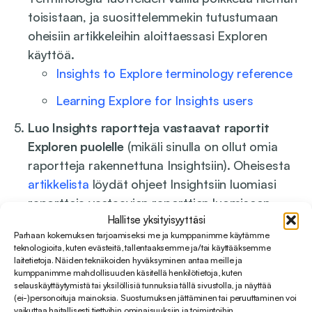
toisistaan, ja suosittelemmekin tutustumaan
oheisiin artikkeleihin aloittaessasi Exploren
käyttöä.
Insights to Explore terminology reference
Learning Explore for Insights users
Luo Insights raportteja vastaavat raportit
Exploren puolelle
(mikäli sinulla on ollut omia
raportteja rakennettuna Insightsiin). Oheisesta
artikkelista
löydät ohjeet Insightsiin luomiasi
raportteja vastaavien raporttien luomiseen
Hallitse yksityisyyttäsi
Exploren puolelle. Myös jo yllä mainittu
Parhaan kokemuksen tarjoamiseksi me ja kumppanimme käytämme
Learning Explore for Insights users
tarjoaa
teknologioita, kuten evästeitä, tallentaaksemme ja/tai käyttääksemme
hyödyllistä tietoa tuotteiden välisten erojen
laitetietoja. Näiden tekniikoiden hyväksyminen antaa meille ja
kumppanimme mahdollisuuden käsitellä henkilötietoja, kuten
ymmärtämiseen ja huomioimiseen.
selauskäyttäytymistä tai yksilöllisiä tunnuksia tällä sivustolla, ja näyttää
(ei-)personoituja mainoksia. Suostumuksen jättäminen tai peruuttaminen voi
vaikuttaa haitallisesti tiettyihin ominaisuuksiin ja toimintoihin.