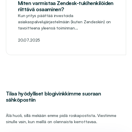
Miten varmistaa Zendesk-tukihenkilöiden
riittävä osaaminen?
Kun yritys päättää investoida
asiakaspalvelujärjestelmään (kuten Zendeskiin) on
tavoitteena yleensä toiminnan...
20.07.2025
Tilaa hyödylliset blogivinkkimme suoraan
sähköpostiin
Älä huoli, sillä mekään emme pidä roskapostista. Viestimme
sinulle vain, kun meillä on olennaista kerrottavaa.