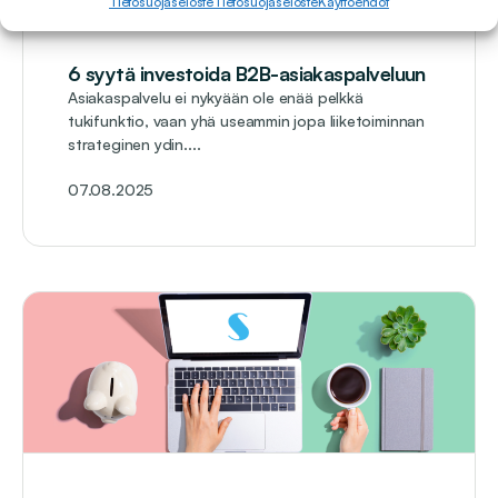
Tietosuojaseloste
Tietosuojaseloste
Käyttöehdot
6 syytä investoida B2B-asiakaspalveluun
Asiakaspalvelu ei nykyään ole enää pelkkä
tukifunktio, vaan yhä useammin jopa liiketoiminnan
strateginen ydin....
07.08.2025