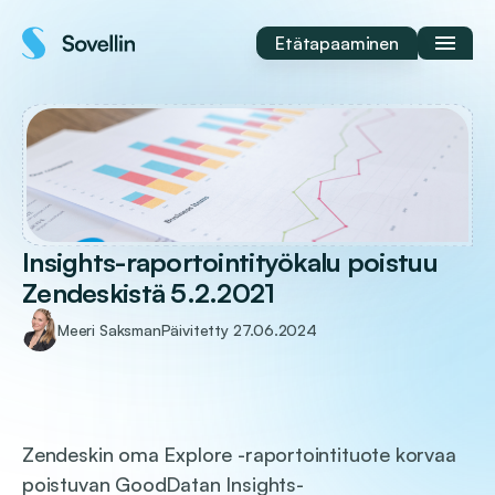
Siirry
sisältöön
Etätapaaminen
Insights-raportointityökalu poistuu
Zendeskistä 5.2.2021
Meeri Saksman
Päivitetty
27.06.2024
Zendeskin oma Explore -raportointituote korvaa
poistuvan GoodDatan Insights-