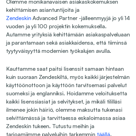
Olemme monikanavaisen asiakaskokemuksen
kehittämisen asiantuntijoita ja
Zendeskin
Advanced Partner -jälleenmyyjä jo yli 14
vuoden ja yli 100 projektin kokemuksella.
Autamme yrityksiä kehittämään asiakaspalveluaan
ja parantamaan sekä asiakkaidensa, että tiiminsä
tyytyväisyyttä modernien työkalujen avulla.​
Kauttamme saat paitsi lisenssit samaan hintaan
kuin suoraan Zendeskiltä, myös kaikki järjestelmän
käyttöönottoon ja käyttöön tarvitsemasi palvelut
suomeksi ja englanniksi. Hoidamme veloituksetta
kaikki lisenssiasiat ja selvitykset, ja mikäli tililläsi
ilmenee jokin häiriö, olemme maksutta tukenasi
selvittämässä ja tarvittaessa eskaloimassa asiaa
Zendeskin tukeen. Tutustu meihin ja
tarjoamiimme palveluihin tarkemmin
täällä
.