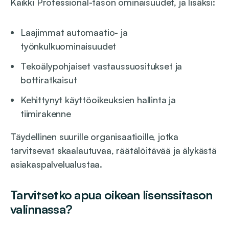
Kaikki Professional-tason ominaisuudet, ja lisäksi:
Laajimmat automaatio- ja
työnkulkuominaisuudet
Tekoälypohjaiset vastaussuositukset ja
bottiratkaisut
Kehittynyt käyttöoikeuksien hallinta ja
tiimirakenne
Täydellinen suurille organisaatioille, jotka
tarvitsevat skaalautuvaa, räätälöitävää ja älykästä
asiakaspalvelualustaa.
Tarvitsetko apua oikean lisenssitason
valinnassa?