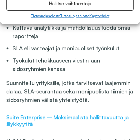
Hallitse vaihtoehtoja
Kaikki Growth-tason ominaisuudet, ja lisäksi:
Tietosuojaseloste
Tietosuojaseloste
Käyttöehdot
Kattava analytiikka ja mahdollisuus luoda omia
raportteja
SLA eli vasteajat ja monipuoliset työnkulut
Työkalut tehokkaaseen viestintään
sidosryhmien kanssa
Suunniteltu yrityksille, jotka tarvitsevat laajemmin
dataa, SLA-seurantaa sekä monipuolista tiimien ja
sidosryhmien välistä yhteistyötä.
Suite Enterprise – Maksimaalista hallittavuutta ja
älykkyyttä