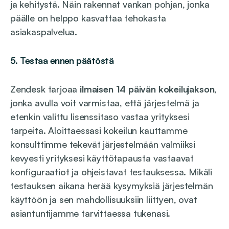
ja kehitystä. Näin rakennat vankan pohjan, jonka
päälle on helppo kasvattaa tehokasta
asiakaspalvelua.
5.
Testaa ennen päätöstä
Zendesk tarjoaa
ilmaisen 14 päivän kokeilujakson
,
jonka avulla voit varmistaa, että järjestelmä ja
etenkin valittu lisenssitaso vastaa yrityksesi
tarpeita. Aloittaessasi kokeilun kauttamme
konsulttimme tekevät järjestelmään valmiiksi
kevyesti yrityksesi käyttötapausta vastaavat
konfiguraatiot ja ohjeistavat testauksessa. Mikäli
testauksen aikana herää kysymyksiä järjestelmän
käyttöön ja sen mahdollisuuksiin liittyen, ovat
asiantuntijamme tarvittaessa tukenasi.