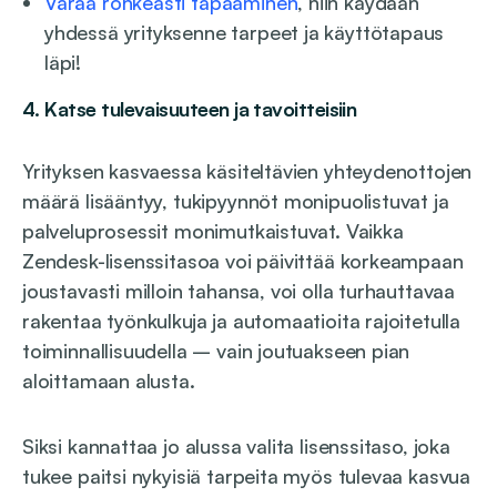
Varaa rohkeasti tapaaminen
, niin käydään
yhdessä yrityksenne tarpeet ja käyttötapaus
läpi!
4. Katse tulevaisuuteen ja tavoitteisiin
Yrityksen kasvaessa käsiteltävien yhteydenottojen
määrä lisääntyy, tukipyynnöt monipuolistuvat ja
palveluprosessit monimutkaistuvat. Vaikka
Zendesk-lisenssitasoa voi päivittää korkeampaan
joustavasti milloin tahansa, voi olla turhauttavaa
rakentaa työnkulkuja ja automaatioita rajoitetulla
toiminnallisuudella – vain joutuakseen pian
aloittamaan alusta.
Siksi kannattaa jo alussa valita lisenssitaso, joka
tukee paitsi nykyisiä tarpeita myös tulevaa kasvua