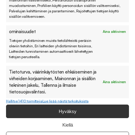
mainonnan valitsemiseksi, Personoidun sisältöprofiilin
muodostaminen, Profiilien käyttö personoidun sisällön valitsemiseksi,
Palvelujen kehittäminen ja parantaminen, Rajoitettujen tietojen käyttö
Kaikki Team-tason ominaisuudet, ja lisäksi:
sisällön valitsemiseen.
ominaisuudet
Aina aktiivinen
Laajemmat automaatiotyökalut tehokkuuden
Tietojen yhdistäminen muista tietolähteistä peräisin
tueksi
oleviin tietoihin, Eri laitteiden yhdistäminen toisiinsa,
Laitteiden tunnistaminen automaattisesti lähetettyjen
Useita ratkaisutietokantoja laajemmalla
tietojen perusteella.
itsepalvelutoiminnallisuudella
Tietoturva, väärinkäytösten ehkäiseminen ja
Mukautuvat ja asiakasta ohjaavat
virheiden korjaaminen, Mainonnan ja sisällön
yhteydenottolomakkeet
Aina aktiivinen
tekninen jakelu, Tallenna ja ilmaise
tietosuojavalintasi.
Ihanteellinen kasvaville yrityksille, jotka haluavat
Hallitse 1410 toimittajia
Lue lisää näistä tarkoituksista
tehostaa toimintaa ja panostaa itsepalveluun.
Hyväksy
Suite Professional – Edistynyt ratkaisu
Kiellä
vaativampaan käyttöön