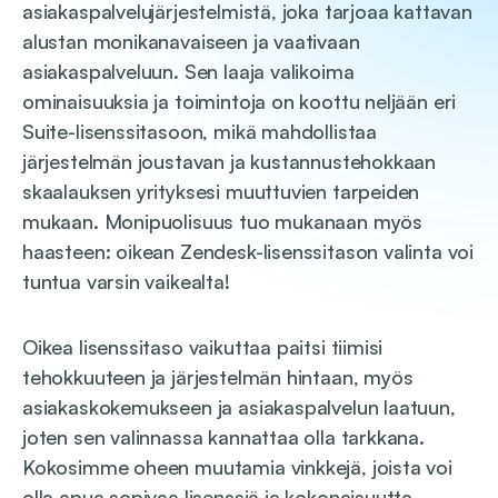
asiakaspalvelujärjestelmistä, joka tarjoaa kattavan
alustan monikanavaiseen ja vaativaan
asiakaspalveluun. Sen laaja valikoima
ominaisuuksia ja toimintoja on koottu neljään eri
Suite-lisenssitasoon, mikä mahdollistaa
järjestelmän joustavan ja kustannustehokkaan
skaalauksen yrityksesi muuttuvien tarpeiden
mukaan. Monipuolisuus tuo mukanaan myös
haasteen: oikean Zendesk-lisenssitason valinta voi
tuntua varsin vaikealta!
Oikea lisenssitaso vaikuttaa paitsi tiimisi
tehokkuuteen ja järjestelmän hintaan, myös
asiakaskokemukseen ja asiakaspalvelun laatuun,
joten sen valinnassa kannattaa olla tarkkana.
Kokosimme oheen muutamia vinkkejä, joista voi
olla apua sopivaa lisenssiä ja kokonaisuutta