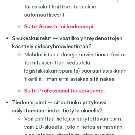
tai eskaloit kriittiset tapaukset
automaattisesti)
Suite Growth tai korkeampi
Sivukeskustelut – vaatiiko yhteydenottojen
käsittely sidosryhmäviestintää?
Mahdollistaa sidosryhmäviestinnän (esim.
toimituksen tilan tiedustelu
logistiikkakumppanilta) suoraan asiakkaan
tiketillä, ilman että asiakas sitä näkee
Suite Professional tai korkeampi
Tiedon sijainti – sitoutuuko yrityksesi
säilyttämään tiedot tietyllä alueella?
Voit päättää tietojasi säilytettävän esim.
vain EU-alueella, jolloin tietoa ei missään
olosuhteissa siirretä muiden alueiden