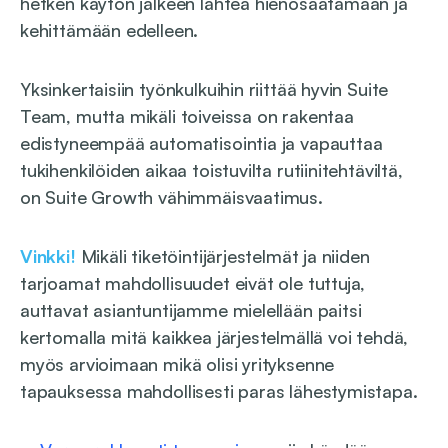
hetken käytön jälkeen lähteä hienosäätämään ja
kehittämään edelleen.
Yksinkertaisiin työnkulkuihin riittää hyvin Suite
Team, mutta mikäli toiveissa on rakentaa
edistyneempää automatisointia ja vapauttaa
tukihenkilöiden aikaa toistuvilta rutiinitehtäviltä,
on Suite Growth vähimmäisvaatimus.
Vinkki!
Mikäli tiketöintijärjestelmät ja niiden
tarjoamat mahdollisuudet eivät ole tuttuja,
auttavat asiantuntijamme mielellään paitsi
kertomalla mitä kaikkea järjestelmällä voi tehdä,
myös arvioimaan mikä olisi yrityksenne
tapauksessa mahdollisesti paras lähestymistapa.