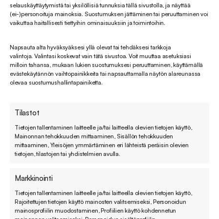
selauskäyttäytymistä tai yksilöllisiä tunnuksia tällä sivustolla, ja näyttää
(ei-)personoituja mainoksia. Suostumuksen jättäminen tai peruuttaminen voi
Tarjoaa olennaiset työkalut asiakaspalvelun
vaikuttaa haitallisesti tiettyihin ominaisuuksiin ja toimintoihin.
tarjoamiseen:
Napsauta alta hyväksyäksesi yllä olevat tai tehdäksesi tarkkoja
valintoja. Valintasi koskevat vain tätä sivustoa. Voit muuttaa asetuksiasi
Tikettijärjestelmä sähköpostiin, puhelimeen,
milloin tahansa, mukaan lukien suostumuksesi peruuttaminen, käyttämällä
evästekäytännön vaihtopainikkeita tai napsauttamalla näytön alareunassa
chatiin ja pikaviestimille sekä sosiaaliseen
olevaa suostumushallintapainiketta.
mediaan
Perusraportointi ja mahdollisuus automatisoida
Tilastot
työnkulkuja kevyesti
Tietojen tallentaminen laitteelle ja/tai laitteella olevien tietojen käyttö,
Mainonnan tehokkuuden mittaaminen, Sisällön tehokkuuden
Yksi ratkaisutietokanta ja siihen liittyvät
mittaaminen, Yleisöjen ymmärtäminen eri lähteistä peräisin olevien
tietojen, tilastojen tai yhdistelmien avulla.
perustoiminnot
Sopii pienille tiimeille ja yrityksille, jotka ovat
Markkinointi
aloittamassa monikanavaista asiakaspalvelua.
Tietojen tallentaminen laitteelle ja/tai laitteella olevien tietojen käyttö,
Rajoitettujen tietojen käyttö mainosten valitsemiseksi, Personoidun
mainosprofiilin muodostaminen, Profiilien käyttö kohdennetun
Suite Growth – Tehoa kasvavaan asiakaspalveluun