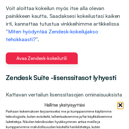
Voit aloittaa kokeilun myös itse alla olevan
painikkeen kautta. Saadaksesi kokeilustasi kaiken
irti, kannattaa tutustua vinkkeihimme artikkelissa
”
Miten hyödyntää Zendesk-kokeilujakso
tehokkaasti?
”.
Avaa Zendesk-kokeilutili
Zendesk Suite -lisenssitasot
lyhyesti
Kattavan vertailun lisenssitasojen ominaisuuksista
hintoineen löydät suomeksi sivuiltamme
täältä
tai
Hallitse yksityisyyttäsi
Zendeskin omasta hinnastosta englanniksi
täältä
.
Parhaan kokemuksen tarjoamiseksi me ja kumppanimme käytämme
teknologioita, kuten evästeitä, tallentaaksemme ja/tai käyttääksemme
laitetietoja. Näiden tekniikoiden hyväksyminen antaa meille ja
Suite Team – Vahva perusta asiakaspalvelulle
kumppanimme mahdollisuuden käsitellä henkilötietoja, kuten