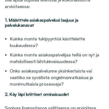
arvioitaessa:
1.
Määrittele asiakaspalvelusi laajuus
ja
palvelukanavat
Kuinka monta tukipyyntöä käsittelette
kuukaudessa?
Kuinka monta asiakaspalvelijaa teillä on nyt ja
mahdollisesti lähitulevaisuudessa?
Onko asiakaspalvelunne yksinkertaista vai
vaatiiko se syvällistä ongelmanratkaisua ja
monimutkaisia prosesseja?
2. Käy läpi k
riittiset ominaisuudet
Sopivaa lisenssitasoa valittaessa on arvioitava