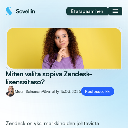
Siirry
sisältöön
Etätapaaminen
Miten valita sopiva Zendesk-
lisenssitaso?
Meeri Saksman
Päivitetty
16.03.2026
Kestosuosikki
Zendesk on yksi markkinoiden johtavista