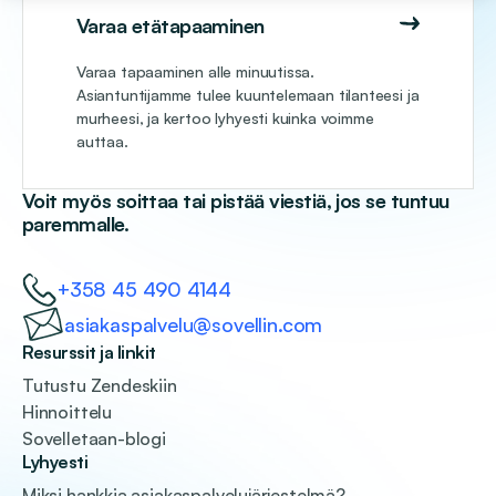
Varaa etätapaaminen
Varaa tapaaminen alle minuutissa.
Asiantuntijamme tulee kuuntelemaan tilanteesi ja
murheesi, ja kertoo lyhyesti kuinka voimme
auttaa.
Voit myös soittaa tai pistää viestiä, jos se tuntuu
paremmalle.
+358 45 490 4144
asiakaspalvelu@sovellin.com
Resurssit ja linkit
Tutustu Zendeskiin
Hinnoittelu
Sovelletaan-blogi
Lyhyesti
Miksi hankkia asiakaspalvelujärjestelmä?