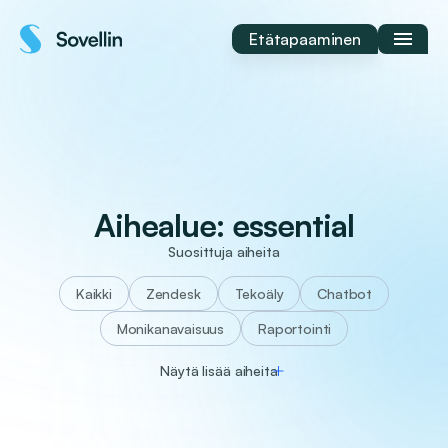
Siirry
sisältöön
Etätapaaminen
Aihealue:
essential
Suosittuja aiheita
Kaikki
Zendesk
tekoäly
chatbot
monikanavaisuus
raportointi
Näytä lisää aiheita