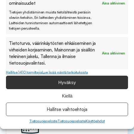
postituslistarekisteriin. Voin peruuttaa tilaukseni koska
ominaisuudet
Aina aktiivinen
tahansa. Linkki
rekisteriselosteeseen
.
(Pakollinen)
Tietojen yhdistäminen muista tietolähteistä peräisin
oleviin tietoihin, Eri laitteiden yhdistäminen toisiinsa,
Laitteiden tunnistaminen automaattisesti lähetettyjen
Tilaa uutiskirje
tietojen perusteella.
Tietoturva, väärinkäytösten ehkäiseminen ja
virheiden korjaaminen, Mainonnan ja sisällön
Aina aktiivinen
tekninen jakelu, Tallenna ja ilmaise
tietosuojavalintasi.
Hallitse 1410 toimittajia
Lue lisää näistä tarkoituksista
Hyväksy
Paremman asiakaspalvelun puolesta.
Kiellä
Hallitse vaihtoehtoja
Tietosuojaseloste
Tietosuojaseloste
Käyttöehdot