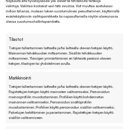
Napsauta alta hyväksyäksesi yllä olevat tai tehdäksesi tarkkoja
valintoja. Valintasi koskevat vain tätä sivustoa. Voit muuttaa asetuksiasi
milloin tahansa, mukaan lukien suostumuksesi peruuttaminen, käyttämällä
evästekäytännön vaihtopainikkeita tai napsauttamalla näytön alareunassa
olevaa suostumushallintapainiketta.
Tilastot
Tietojen tallentaminen laitteelle ja/tai laitteella olevien tietojen käyttö,
Mainonnan tehokkuuden mittaaminen, Sisällön tehokkuuden
mittaaminen, Yleisöjen ymmärtäminen eri lähteistä peräisin olevien
tietojen, tilastojen tai yhdistelmien avulla.
Tilaa hyödylliset blogivinkkimme suoraan
sähköpostiin
Markkinointi
Älä huoli, sillä mekään emme pidä roskapostista. Viestimme
Tietojen tallentaminen laitteelle ja/tai laitteella olevien tietojen käyttö,
Rajoitettujen tietojen käyttö mainosten valitsemiseksi, Personoidun
sinulle vain, kun meillä on olennaista kerrottavaa.
mainosprofiilin muodostaminen, Profiilien käyttö kohdennetun
mainonnan valitsemiseksi, Personoidun sisältöprofiilin
muodostaminen, Profiilien käyttö personoidun sisällön valitsemiseksi,
Palvelujen kehittäminen ja parantaminen, Rajoitettujen tietojen käyttö
Sähköpostiosoite
(Pakollinen)
sisällön valitsemiseen.
Hyväksyn uutiskirjeen tilauksen ja liittymisen Sovellin Oy:n