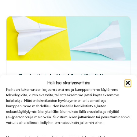
Zendeskin tekoälytukihenkilöt eli AI
agents
Hallitse yksityisyyttäsi
Zendeskin Tekoälytukihenkilöt (AI agents) ovat
Parhaan kokemuksen tarjoamiseksi me ja kumppanimme käytämme
seuraavan sukupolven kehittyneitä
teknologioita, kuten evästeitä, tallentaaksemme ja/tai käyttääksemme
laitetietoja. Näiden tekniikoiden hyväksyminen antaa meille ja
tekoälypohjaisia botteja, jotka...
kumppanimme mahdollisuuden käsitellä henkilötietoja, kuten
selauskäyttäytymistä tai yksilöllisiä tunnuksia tällä sivustolla, ja näyttää
13.05.2025
(ei-)personoituja mainoksia. Suostumuksen jättäminen tai peruuttaminen voi
vaikuttaa haitallisesti tiettyihin ominaisuuksiin ja toimintoihin.