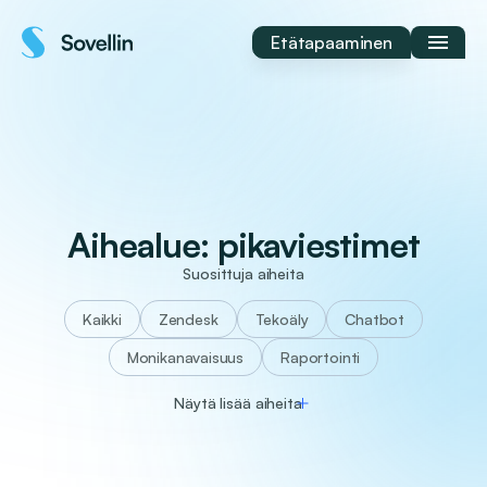
Siirry
sisältöön
Etätapaaminen
Aihealue:
pikaviestimet
Suosittuja aiheita
Kaikki
Zendesk
tekoäly
chatbot
monikanavaisuus
raportointi
Näytä lisää aiheita