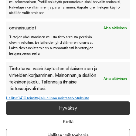
muodostaminen, Profiilien käyttö personoidun sisällön valitsemiseksi,
Älä huoli, sillä mekään emme pidä roskapostista. Viestimme
Palvelujen kehittäminen ja parantaminen, Rajoitettujen tietojen käyttö
sinulle vain, kun meillä on olennaista kerrottavaa.
sisällön valitsemiseen.
ominaisuudet
Aina aktiivinen
Sähköpostiosoite
(Pakollinen)
Tietojen yhdistäminen muista tietolähteistä peräisin
oleviin tietoihin, Eri laitteiden yhdistäminen toisiinsa,
Hyväksyn uutiskirjeen tilauksen ja liittymisen Sovellin Oy:n
Laitteiden tunnistaminen automaattisesti lähetettyjen
postituslistarekisteriin. Voin peruuttaa tilaukseni koska
tietojen perusteella.
tahansa. Linkki
rekisteriselosteeseen
.
(Pakollinen)
Tietoturva, väärinkäytösten ehkäiseminen ja
Tilaa uutiskirje
virheiden korjaaminen, Mainonnan ja sisällön
Aina aktiivinen
tekninen jakelu, Tallenna ja ilmaise
tietosuojavalintasi.
Hallitse 1410 toimittajia
Lue lisää näistä tarkoituksista
Hyväksy
Kiellä
Hallitse vaihtoehtoja