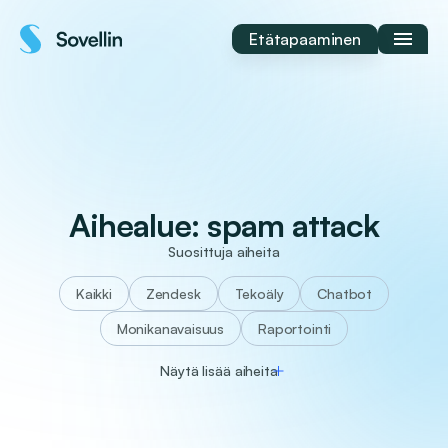
Siirry
sisältöön
Etätapaaminen
Aihealue:
spam attack
Suosittuja aiheita
Kaikki
Zendesk
tekoäly
chatbot
monikanavaisuus
raportointi
Näytä lisää aiheita