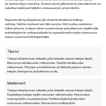
Roskapostihyökkäykset ovat yleistyvä haaste
(ei-)personoituja mainoksia. Suostumuksen jättäminen tai peruuttaminen voi
yrityksille ja niiden kohteeksi joutuvat yhä
vaikuttaa haitallisesti tiettyihin ominaisuuksiin ja toimintoihin.
useammin myös erilaiset...
Napsauta alta hyväksyäksesi yllä olevat tai tehdäksesi tarkkoja
05.04.2019
valintoja. Valintasi koskevat vain tätä sivustoa. Voit muuttaa asetuksiasi
milloin tahansa, mukaan lukien suostumuksesi peruuttaminen, käyttämällä
evästekäytännön vaihtopainikkeita tai napsauttamalla näytön alareunassa
olevaa suostumushallintapainiketta.
Tilastot
Tietojen tallentaminen laitteelle ja/tai laitteella olevien tietojen käyttö,
Mainonnan tehokkuuden mittaaminen, Sisällön tehokkuuden
mittaaminen, Yleisöjen ymmärtäminen eri lähteistä peräisin olevien
tietojen, tilastojen tai yhdistelmien avulla.
Markkinointi
Tietojen tallentaminen laitteelle ja/tai laitteella olevien tietojen käyttö,
Tilaa hyödylliset blogivinkkimme suoraan
Rajoitettujen tietojen käyttö mainosten valitsemiseksi, Personoidun
sähköpostiin
mainosprofiilin muodostaminen, Profiilien käyttö kohdennetun
mainonnan valitsemiseksi, Personoidun sisältöprofiilin