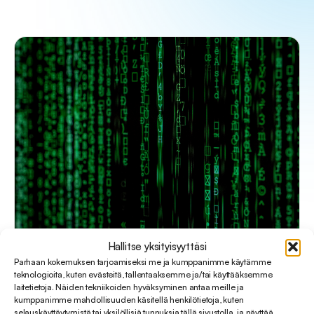
Hallitse yksityisyyttäsi
Parhaan kokemuksen tarjoamiseksi me ja kumppanimme käytämme
teknologioita, kuten evästeitä, tallentaaksemme ja/tai käyttääksemme
Kuinka varautua roskapostihyökkäyksiin
laitetietoja. Näiden tekniikoiden hyväksyminen antaa meille ja
Zendeskissä?
kumppanimme mahdollisuuden käsitellä henkilötietoja, kuten
selauskäyttäytymistä tai yksilöllisiä tunnuksia tällä sivustolla, ja näyttää