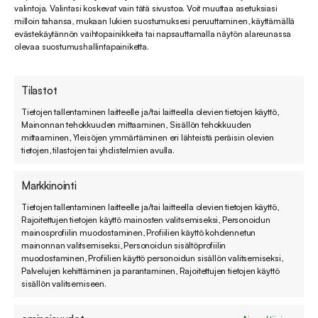
valintoja. Valintasi koskevat vain tätä sivustoa. Voit muuttaa asetuksiasi
milloin tahansa, mukaan lukien suostumuksesi peruuttaminen, käyttämällä
evästekäytännön vaihtopainikkeita tai napsauttamalla näytön alareunassa
olevaa suostumushallintapainiketta.
Tilastot
Tietojen tallentaminen laitteelle ja/tai laitteella olevien tietojen käyttö,
Mainonnan tehokkuuden mittaaminen, Sisällön tehokkuuden
mittaaminen, Yleisöjen ymmärtäminen eri lähteistä peräisin olevien
tietojen, tilastojen tai yhdistelmien avulla.
Annu Sokasta Soveltimen uusin Zendesk-
asiantuntija
Markkinointi
Soveltimen jatkaessa kasvuaan, Zendesk-tiimiä
Tietojen tallentaminen laitteelle ja/tai laitteella olevien tietojen käyttö,
vahvistettiin jälleen huhtikuussa Annu Sokan
Rajoitettujen tietojen käyttö mainosten valitsemiseksi, Personoidun
liittyessä...
mainosprofiilin muodostaminen, Profiilien käyttö kohdennetun
mainonnan valitsemiseksi, Personoidun sisältöprofiilin
03.05.2021
muodostaminen, Profiilien käyttö personoidun sisällön valitsemiseksi,
Palvelujen kehittäminen ja parantaminen, Rajoitettujen tietojen käyttö
sisällön valitsemiseen.