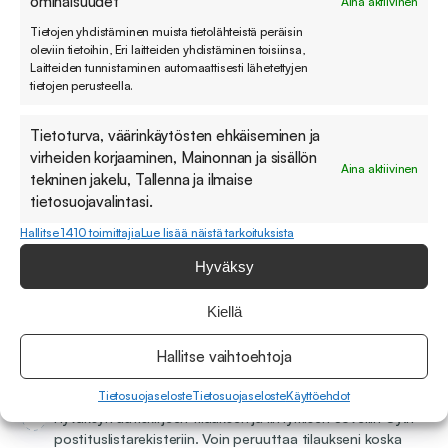
ominaisuudet
Aina aktiivinen
Tietojen yhdistäminen muista tietolähteistä peräisin
oleviin tietoihin, Eri laitteiden yhdistäminen toisiinsa,
Laitteiden tunnistaminen automaattisesti lähetettyjen
tietojen perusteella.
Tietoturva, väärinkäytösten ehkäiseminen ja
virheiden korjaaminen, Mainonnan ja sisällön
Aina aktiivinen
tekninen jakelu, Tallenna ja ilmaise
tietosuojavalintasi.
Tilaa hyödylliset blogivinkkimme suoraan
sähköpostiin
Hallitse 1410 toimittajia
Lue lisää näistä tarkoituksista
Hyväksy
Älä huoli, sillä mekään emme pidä roskapostista. Viestimme
sinulle vain, kun meillä on olennaista kerrottavaa.
Kiellä
Hallitse vaihtoehtoja
Sähköpostiosoite
(Pakollinen)
Tietosuojaseloste
Tietosuojaseloste
Käyttöehdot
Hyväksyn uutiskirjeen tilauksen ja liittymisen Sovellin Oy:n
postituslistarekisteriin. Voin peruuttaa tilaukseni koska