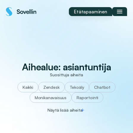
Siirry
sisältöön
Etätapaaminen
Aihealue:
asiantuntija
Suosittuja aiheita
Kaikki
Zendesk
tekoäly
chatbot
monikanavaisuus
raportointi
Näytä lisää aiheita