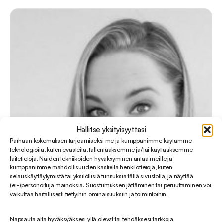
Hallitse yksityisyyttäsi
Parhaan kokemuksen tarjoamiseksi me ja kumppanimme käytämme
teknologioita, kuten evästeitä, tallentaaksemme ja/tai käyttääksemme
laitetietoja. Näiden tekniikoiden hyväksyminen antaa meille ja
kumppanimme mahdollisuuden käsitellä henkilötietoja, kuten
selauskäyttäytymistä tai yksilöllisiä tunnuksia tällä sivustolla, ja näyttää
(ei-)personoituja mainoksia. Suostumuksen jättäminen tai peruuttaminen voi
vaikuttaa haitallisesti tiettyihin ominaisuuksiin ja toimintoihin.
Napsauta alta hyväksyäksesi yllä olevat tai tehdäksesi tarkkoja